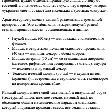
Проблема: нужно отделить приватную спальную зону от
гостевой, но не хочется ставить глухую перегородку, которая
«украдет» свет и создаст два маленьких неуютных «закутка».
Архитектурное решение: мягкий разделитель переменной
прозрачности. Это комбинация четырех модулей разной
степени проницаемости, установленных в линию:
Глухой модуль (60 см) — для одежды, с классическим
фасадом.
Модуль с открытыми полками сквозного проницания
(40 см) — для книг, декора с обеих сторон.
Модуль-витрина (50 см) — со стеклянными дверцами
(матовое, рифленое или тонированное стекло), внутри
— подсветка и красивый декор.
Технологический модуль (50 см) — с глухим низом
(хранение) и встроенным в верхнюю часть телевизором
на поворотном кронштейне.
Каждый модуль имеет свой тактильный и визуальный образ
(текстурный шпон, цветное стекло, матовый лак), но
объединен общим металлическим каркасом-стеллажом,
который визуально проходит сквозь все секции, создавая