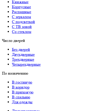
Книжные
Корпусные
Распашные
С зеркалом
С подсветкой
С ТВ зоной
Со стеклом
Число дверей
Без дверей
Двухдверные
Трехдверные
Четырехдверные
По назначению
В гостиную
В коридор
В прихожую
В спальню
Для одежды
Двухстворчатые