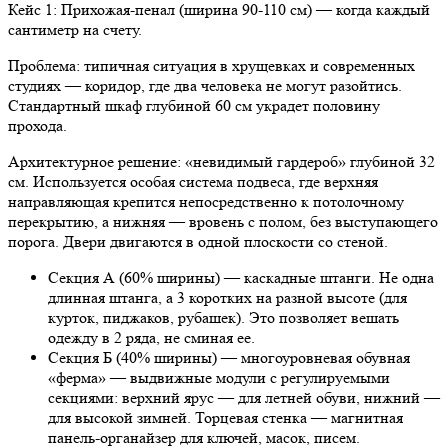
Кейс 1: Прихожая-пенал (ширина 90-110 см) — когда каждый
сантиметр на счету.
Проблема: типичная ситуация в хрущевках и современных
студиях — коридор, где два человека не могут разойтись.
Стандартный шкаф глубиной 60 см украдет половину
прохода.
Архитектурное решение: «невидимый гардероб» глубиной 32
см. Используется особая система подвеса, где верхняя
направляющая крепится непосредственно к потолочному
перекрытию, а нижняя — вровень с полом, без выступающего
порога. Двери двигаются в одной плоскости со стеной.
Секция А (60% ширины) — каскадные штанги. Не одна
длинная штанга, а 3 коротких на разной высоте (для
курток, пиджаков, рубашек). Это позволяет вешать
одежду в 2 ряда, не сминая ее.
Секция Б (40% ширины) — многоуровневая обувная
«ферма» — выдвижные модули с регулируемыми
секциями: верхний ярус — для летней обуви, нижний —
для высокой зимней. Торцевая стенка — магнитная
панель-органайзер для ключей, масок, писем.