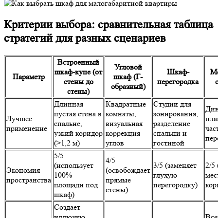
Критерии выбора: сравнительная таблица
стратегий для разных сценариев
Встроенный
Угловой
шкаф-купе (от
Шкаф-
М
Параметр
шкаф (Г-
стены до
перегородка
образный)
стены)
Длинная
Квадратные
Студии для
Ди
пустая стена в
комнаты,
зонирования,
Лучшее
пла
спальне,
визуальная
разделение
применение
час
узкий коридор
коррекция
спальни и
пер
(>1,2 м)
углов
гостиной
5/5
4/5
(использует
3/5 (заменяет
2/5
Экономия
(освобождает
100%
глухую
мес
пространства
прямые
площади под
перегородку)
кор
стены)
шкаф)
Создает
иллюзию
Все