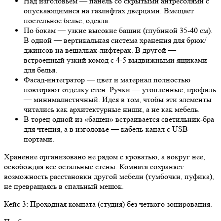
Над изголовьем — панель со скрытыми антресолями с
опускающимися на газлифтах дверцами. Вмещает
постельное белье, одеяла.
По бокам — узкие высокие башни (глубиной 35-40 см).
В одной — вертикальная система хранения для брюк/
джинсов на вешалках-лифтерах. В другой —
встроенный узкий комод с 4-5 выдвижными ящиками
для белья.
Фасад-интегратор — цвет и материал полностью
повторяют отделку стен. Ручки — утопленные, профиль
— минималистичный. Идея в том, чтобы эти элементы
читались как архитектурные ниши, а не как мебель.
В торец одной из «башен» встраивается светильник-бра
для чтения, а в изголовье — кабель-канал с USB-
портами.
Хранение организовано не рядом с кроватью, а вокруг нее,
освобождая все остальные стены. Комната сохраняет
возможность расстановки другой мебели (тумбочки, пуфика),
не превращаясь в спальный мешок.
Кейс 3: Проходная комната (студия) без четкого зонирования.