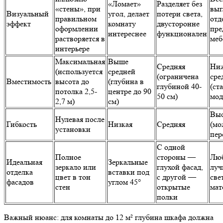
«Ломает»
Разделяет без
«стены», при
выг
Визуальный
угол, делает
потери света,
правильном
отд
эффект
комнату
двусторонне
оформлении
пре
интереснее
функционален
растворяется в
меб
интерьере
Максимальная
Выше
Средняя
Ни
(используется
средней
(ограничена
сре
Вместимость
высота до
(глубина в
глубиной 40-
(ст
потолка 2,5-
центре до 90
50 см)
мод
2,7 м)
см)
Выс
Нулевая после
Гибкость
Низкая
Средняя
(мо
установки
пер
С одной
Полное
стороны —
Люб
Идеальная
Зеркальные
зеркало или
глухой фасад,
луч
отделка
вставки под
цвет в тон
с другой —
све
фасадов
углом 45°
стен
открытые
мат
полки
Важный нюанс: для комнаты до 12 м² глубина шкафа должна