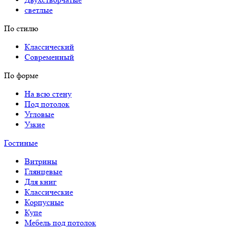
светлые
По стилю
Классический
Современный
По форме
На всю стену
Под потолок
Угловые
Узкие
Гостиные
Витрины
Глянцевые
Для книг
Классические
Корпусные
Купе
Мебель под потолок