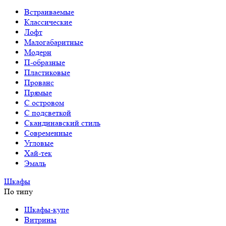
Встраиваемые
Классические
Лофт
Малогабаритные
Модерн
П-образные
Пластиковые
Прованс
Прямые
С островом
С подсветкой
Скандинавский стиль
Современные
Угловые
Хай-тек
Эмаль
Шкафы
По типу
Шкафы-купе
Витрины