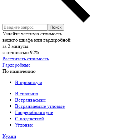
Узнайте честную стоимость
вашего шкафа или гардеробной
за
2
минуты
с точностью
92%
Рассчитать стоимость
Гардеробные
По назначению
В прихожую
В спальню
Встраиваемые
Встраиваемые угловые
Гардеробная купе
С подсветкой
Угловые
Кухни