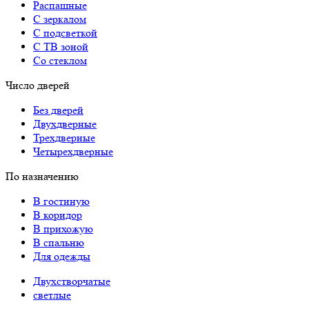
Распашные
С зеркалом
С подсветкой
С ТВ зоной
Со стеклом
Число дверей
Без дверей
Двухдверные
Трехдверные
Четырехдверные
По назначению
В гостиную
В коридор
В прихожую
В спальню
Для одежды
Двухстворчатые
светлые