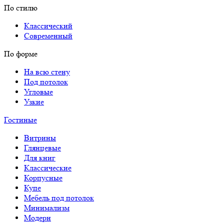
По стилю
Классический
Современный
По форме
На всю стену
Под потолок
Угловые
Узкие
Гостиные
Витрины
Глянцевые
Для книг
Классические
Корпусные
Купе
Мебель под потолок
Минимализм
Модерн