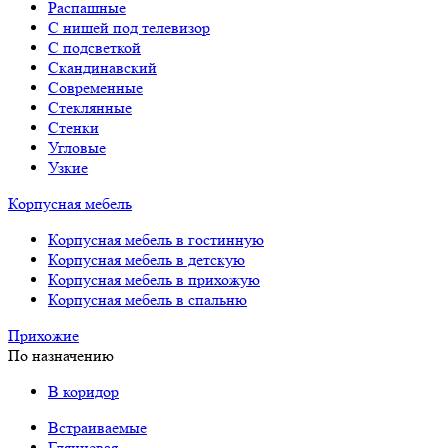
Распашные
С нишей под телевизор
С подсветкой
Скандинавский
Современные
Стеклянные
Стенки
Угловые
Узкие
Корпусная мебель
Корпусная мебель в гостинную
Корпусная мебель в детскую
Корпусная мебель в прихожую
Корпусная мебель в спальню
Прихожие
По назначению
В коридор
Встраиваемые
Глянцевая