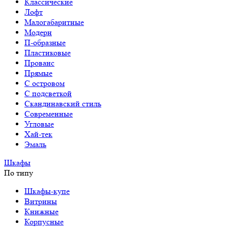
Классические
Лофт
Малогабаритные
Модерн
П-образные
Пластиковые
Прованс
Прямые
С островом
С подсветкой
Скандинавский стиль
Современные
Угловые
Хай-тек
Эмаль
Шкафы
По типу
Шкафы-купе
Витрины
Книжные
Корпусные