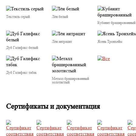
Текстиль серый
Лён белый
Кубанит брашированный
Лён антрацит
Ясень Тронхейм
Дуб Галифакс белый
Дуб Галифакс табак
Металл брашированный
золотистый
Сертификаты и документация