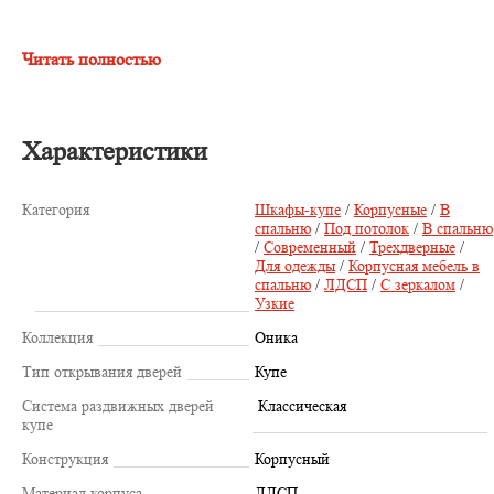
Читать полностью
Характеристики
Категория
Шкафы-купе
/
Корпусные
/
В
спальню
/
Под потолок
/
В спальню
/
Современный
/
Трехдверные
/
Для одежды
/
Корпусная мебель в
спальню
/
ЛДСП
/
С зеркалом
/
Узкие
Коллекция
Оника
Тип открывания дверей
Купе
Система раздвижных дверей
Классическая
купе
Конструкция
Корпусный
Материал корпуса
ЛДСП