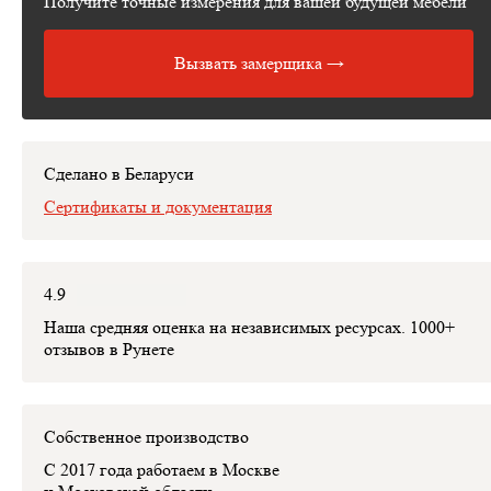
Получите точные измерения для вашей будущей мебели
моментам.
Измеряет место установки мебели с помощью
профессиональных инструментов.
Вызвать замерщика →
Рисует от руки технический эскиз изделий с детальным
расчётом стоимости изделия, которая пойдет в договор.
На месте может заключить с вами договор.
Сделано в Беларуси
Сертификаты и документация
4.9
Наша средняя оценка на независимых ресурсах. 1000+
отзывов в Рунете
Собственное производство
С 2017 года работаем в Москве