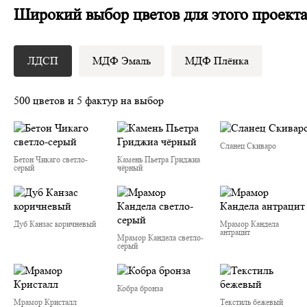
Широкий выбор цветов для этого проект
ЛДСП
МДФ Эмаль
МДФ Плёнка
500 цветов и 5 фактур на выбор
Сланец Скиваро
Бетон Чикаго светло-
Камень Пьетра Гриджиа
серый
чёрный
Дуб Канзас коричневый
Мрамор Кандела
антрацит
Мрамор Кандела cветло-
серый
Кобра бронза
Мрамор Кристалл
Текстиль бежевый