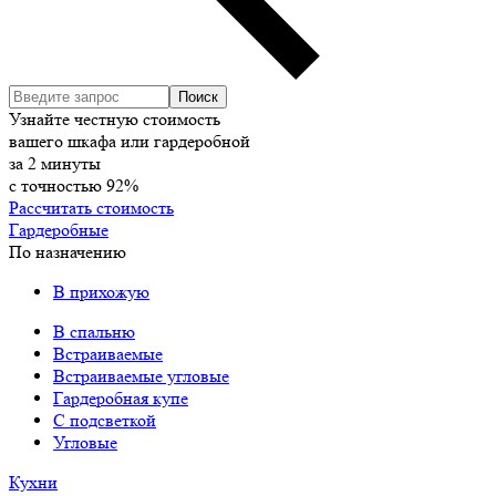
Узнайте честную стоимость
вашего шкафа или гардеробной
за
2
минуты
с точностью
92%
Рассчитать стоимость
Гардеробные
По назначению
В прихожую
В спальню
Встраиваемые
Встраиваемые угловые
Гардеробная купе
С подсветкой
Угловые
Кухни