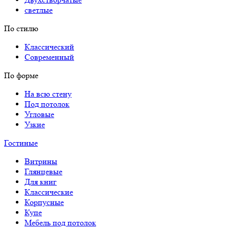
светлые
По стилю
Классический
Современный
По форме
На всю стену
Под потолок
Угловые
Узкие
Гостиные
Витрины
Глянцевые
Для книг
Классические
Корпусные
Купе
Мебель под потолок