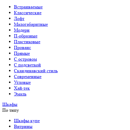
Встраиваемые
Классические
Лофт
Малогабаритные
Модерн
П-образные
Пластиковые
Прованс
Прямые
С островом
С подсветкой
Скандинавский стиль
Современные
Угловые
Хай-тек
Эмаль
Шкафы
По типу
Шкафы-купе
Витрины