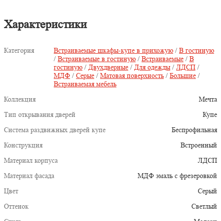
Характеристики
Категория
Встраиваемые шкафы-купе в прихожую
/
В гостиную
/
Встраиваемые в гостиную
/
Встраиваемые
/
В
гостиную
/
Двухдверные
/
Для одежды
/
ЛДСП
/
МДФ
/
Серые
/
Матовая поверхность
/
Большие
/
Встраиваемая мебель
Коллекция
Мечта
Тип открывания дверей
Купе
Система раздвижных дверей купе
Беспрофильная
Конструкция
Встроенный
Материал корпуса
ЛДСП
Материал фасада
МДФ эмаль с фрезеровкой
Цвет
Серый
Оттенок
Светлый