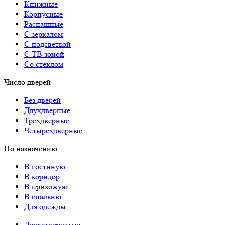
Книжные
Корпусные
Распашные
С зеркалом
С подсветкой
С ТВ зоной
Со стеклом
Число дверей
Без дверей
Двухдверные
Трехдверные
Четырехдверные
По назначению
В гостиную
В коридор
В прихожую
В спальню
Для одежды
Двухстворчатые