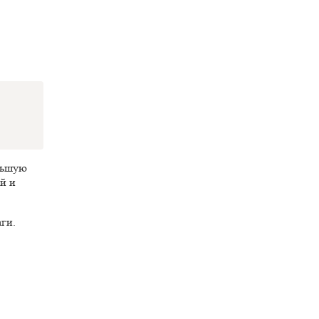
ольшую
й и
ги.