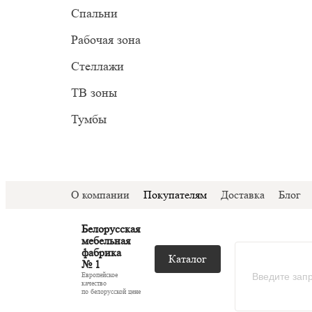
Прован
Миним
Спальни
С подс
Модер
Рабочая зона
С ТВ з
Стеллажи
Со сте
ТВ зоны
Тумбы
О компании
Покупателям
Доставка
Блог
Белорусская
мебельная
фабрика
Каталог
№ 1
Европейское
качество
по белорусской цене