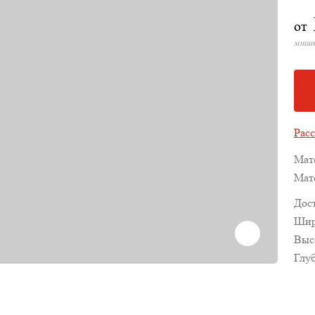
от
миним
Расс
Мат
Мат
Дос
Шир
Выс
Глу