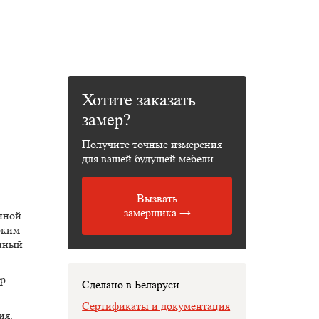
Хотите заказать
замер?
Получите точные измерения
для вашей будущей мебели
Вызвать
замерщика →
иной.
оким
енный
ор
Сделано в Беларуси
Сертификаты и документация
ия.