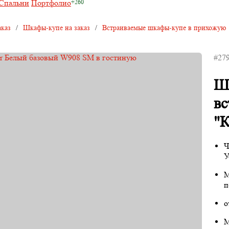
Спальни
Портфолио
каз
/
Шкафы-купе на заказ
/
Встраиваемые шкафы-купе в прихожую
#27
Ш
в
"К
Ч
У
М
п
о
М