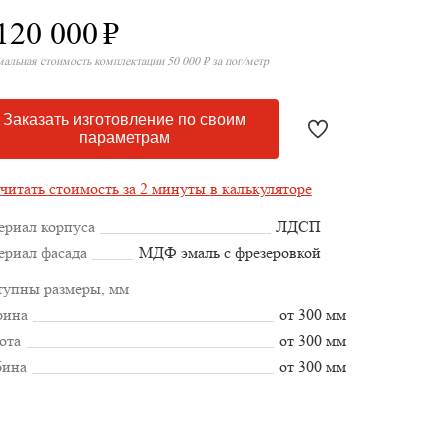
120 000
₽
альная стоимость комплектации 50 000 ₽ за пог/метр
Заказать изготовление по своим
параметрам
читать стоимость за 2 минуты в калькуляторе
ериал корпуса
ЛДСП
ериал фасада
МДФ эмаль с фрезеровкой
тупны размеры, мм
ина
от 300 мм
ота
от 300 мм
бина
от 300 мм