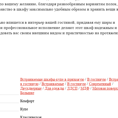
по вашему желанию, благодаря разнообразным вариантам полок
ранство в шкафу максимально удобным образом и хранить вещи 
о впишется в интерьер вашей гостиной, придавая ему шарм и
 и профессиональное исполнение делают этот шкаф надежным и
адовать вас своим внешним видом и практичностью на протяже
Встраиваемые шкафы-купе в прихожую
/
В гостиную
/
Встр
в гостиную
/
Встраиваемые
/
В гостиную
/
Современный
/
Двухдверные
/
Для одежды
/
ЛДСП
/
МДФ
/
Матовая поверх
Большие
Комфорт
Купе
Классическая