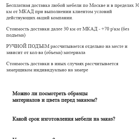
Бесплатная доставка любой мебели по Москве и в пределах 3
км от МКАД при выполнении клиентом условий
действующих акций компании.
Стоимость доставки далее 30 км от МКАД - +70 р\км (без
подъема)
РУЧНОЙ ПОДЪЕМ рассчитывается отдельно на месте и
зависит от кол-ва (объема) материала
Стоимость доставки в иных случаях рассчитывается
замерщиком индивидуально на замере
Можно ли посмотреть образцы
материалов и цвета перед заказом?
Конечно. Менеджер-замерщик бесплатно приедет к Вам на
адрес с полным пакетом образцов материалов. Вы сможете на
месте в собственном освещении увидеть, как будут выглядеть
Какой срок изготовления мебели на заказ?
материалы и подобрать наиболее подходящий.
Срок изготовления мебели индивидуален и зависит от
сложности изделия. Он может составлять от 20 до 60 дней. В