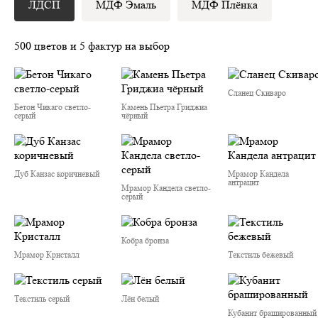
ЛДСП
МДФ Эмаль
МДФ Плёнка
500 цветов и 5 фактур на выбор
Сланец Скиваро
Бетон Чикаго светло-
Камень Пьетра Гриджиа
серый
чёрный
Дуб Канзас коричневый
Мрамор Кандела
антрацит
Мрамор Кандела cветло-
серый
Кобра бронза
Мрамор Кристалл
Текстиль бежевый
Текстиль серый
Лён белый
Кубанит брашированный