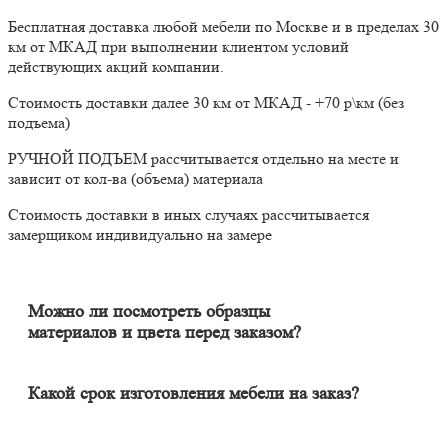
Бесплатная доставка любой мебели по Москве и в пределах 30
км от МКАД при выполнении клиентом условий
действующих акций компании.
Стоимость доставки далее 30 км от МКАД - +70 р\км (без
подъема)
РУЧНОЙ ПОДЪЕМ рассчитывается отдельно на месте и
зависит от кол-ва (объема) материала
Стоимость доставки в иных случаях рассчитывается
замерщиком индивидуально на замере
Можно ли посмотреть образцы
материалов и цвета перед заказом?
Конечно. Менеджер-замерщик бесплатно приедет к Вам на
адрес с полным пакетом образцов материалов. Вы сможете на
месте в собственном освещении увидеть, как будут выглядеть
Какой срок изготовления мебели на заказ?
материалы и подобрать наиболее подходящий.
Срок изготовления мебели индивидуален и зависит от
сложности изделия. Он может составлять от 20 до 60 дней. В