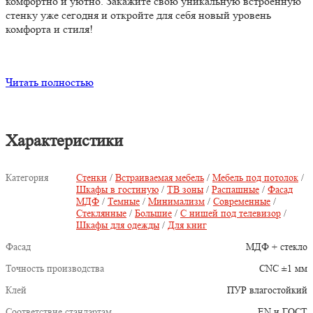
комфортно и уютно. Закажите свою уникальную встроенную
стенку уже сегодня и откройте для себя новый уровень
комфорта и стиля!
Читать полностью
Характеристики
Категория
Стенки
/
Встраиваемая мебель
/
Мебель под потолок
/
Шкафы в гостиную
/
ТВ зоны
/
Распашные
/
Фасад
МДФ
/
Темные
/
Минимализм
/
Современные
/
Стеклянные
/
Большие
/
С нишей под телевизор
/
Шкафы для одежды
/
Для книг
Фасад
МДФ + стекло
Точность производства
CNC ±1 мм
Клей
ПУР влагостойкий
Соответствие стандартам
EN и ГОСТ