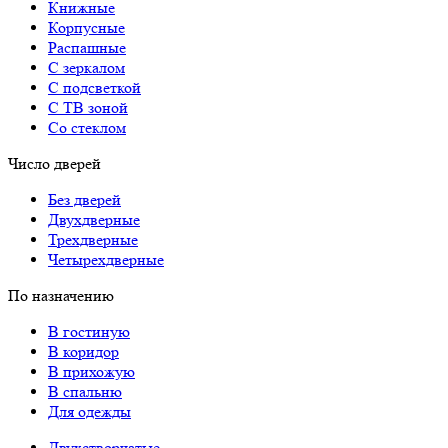
Книжные
Корпусные
Распашные
С зеркалом
С подсветкой
С ТВ зоной
Со стеклом
Число дверей
Без дверей
Двухдверные
Трехдверные
Четырехдверные
По назначению
В гостиную
В коридор
В прихожую
В спальню
Для одежды
Двухстворчатые