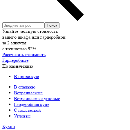
Узнайте честную стоимость
вашего шкафа или гардеробной
за
2
минуты
с точностью
92%
Рассчитать стоимость
Гардеробные
По назначению
В прихожую
В спальню
Встраиваемые
Встраиваемые угловые
Гардеробная купе
С подсветкой
Угловые
Кухни