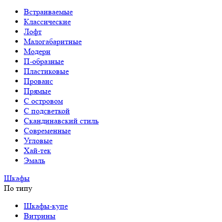
Встраиваемые
Классические
Лофт
Малогабаритные
Модерн
П-образные
Пластиковые
Прованс
Прямые
С островом
С подсветкой
Скандинавский стиль
Современные
Угловые
Хай-тек
Эмаль
Шкафы
По типу
Шкафы-купе
Витрины