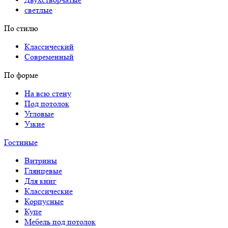
светлые
По стилю
Классический
Современный
По форме
На всю стену
Под потолок
Угловые
Узкие
Гостиные
Витрины
Глянцевые
Для книг
Классические
Корпусные
Купе
Мебель под потолок