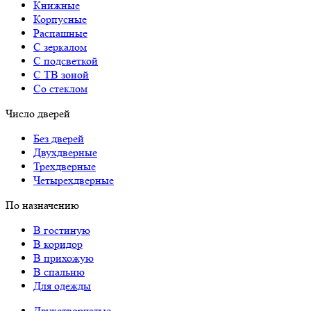
Книжные
Корпусные
Распашные
С зеркалом
С подсветкой
С ТВ зоной
Со стеклом
Число дверей
Без дверей
Двухдверные
Трехдверные
Четырехдверные
По назначению
В гостиную
В коридор
В прихожую
В спальню
Для одежды
Двухстворчатые