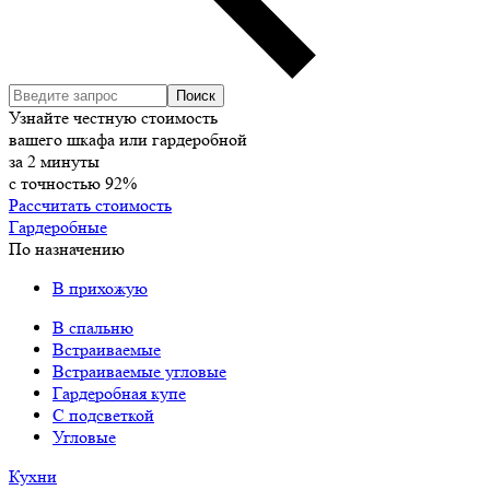
Узнайте честную стоимость
вашего шкафа или гардеробной
за
2
минуты
с точностью
92%
Рассчитать стоимость
Гардеробные
По назначению
В прихожую
В спальню
Встраиваемые
Встраиваемые угловые
Гардеробная купе
С подсветкой
Угловые
Кухни