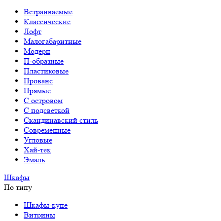
Встраиваемые
Классические
Лофт
Малогабаритные
Модерн
П-образные
Пластиковые
Прованс
Прямые
С островом
С подсветкой
Скандинавский стиль
Современные
Угловые
Хай-тек
Эмаль
Шкафы
По типу
Шкафы-купе
Витрины