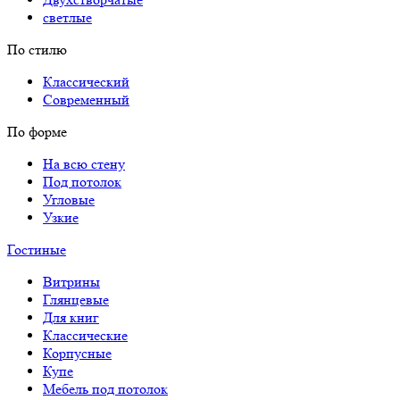
светлые
По стилю
Классический
Современный
По форме
На всю стену
Под потолок
Угловые
Узкие
Гостиные
Витрины
Глянцевые
Для книг
Классические
Корпусные
Купе
Мебель под потолок