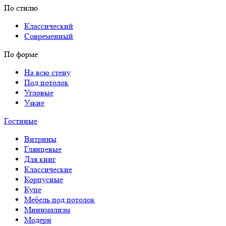
По стилю
Классический
Современный
По форме
На всю стену
Под потолок
Угловые
Узкие
Гостиные
Витрины
Глянцевые
Для книг
Классические
Корпусные
Купе
Мебель под потолок
Минимализм
Модерн