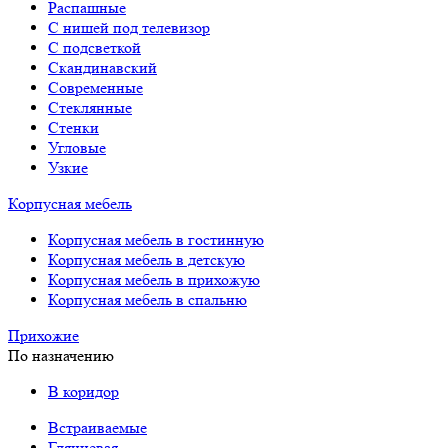
Распашные
С нишей под телевизор
С подсветкой
Скандинавский
Современные
Стеклянные
Стенки
Угловые
Узкие
Корпусная мебель
Корпусная мебель в гостинную
Корпусная мебель в детскую
Корпусная мебель в прихожую
Корпусная мебель в спальню
Прихожие
По назначению
В коридор
Встраиваемые
Глянцевая