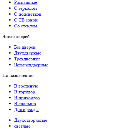
Распашные
С зеркалом
С подсветкой
С ТВ зоной
Со стеклом
Число дверей
Без дверей
Двухдверные
Трехдверные
Четырехдверные
По назначению
В гостиную
В коридор
В прихожую
В спальню
Для одежды
Двухстворчатые
светлые