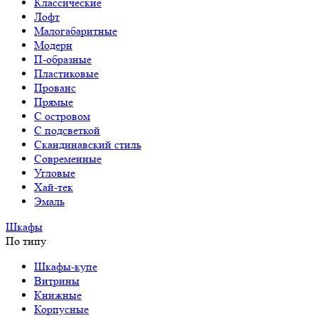
Классические
Лофт
Малогабаритные
Модерн
П-образные
Пластиковые
Прованс
Прямые
С островом
С подсветкой
Скандинавский стиль
Современные
Угловые
Хай-тек
Эмаль
Шкафы
По типу
Шкафы-купе
Витрины
Книжные
Корпусные