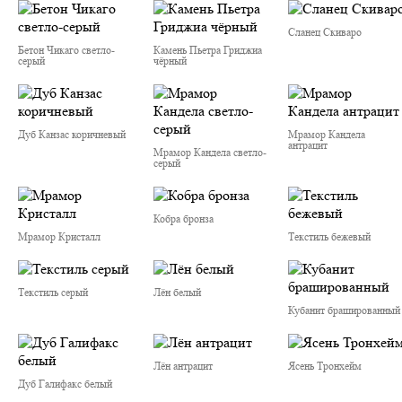
Сланец Скиваро
Бетон Чикаго светло-
Камень Пьетра Гриджиа
серый
чёрный
Дуб Канзас коричневый
Мрамор Кандела
антрацит
Мрамор Кандела cветло-
серый
Кобра бронза
Мрамор Кристалл
Текстиль бежевый
Текстиль серый
Лён белый
Кубанит брашированный
Лён антрацит
Ясень Тронхейм
Дуб Галифакс белый