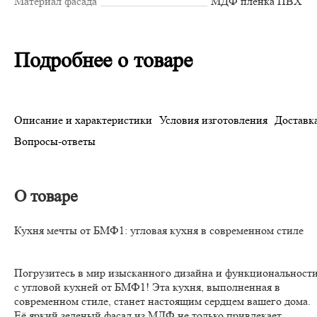
Материал фасада
МДФ пленка ПВХ
Подробнее о товаре
Описание и характеристики
Условия изготовления
Доставка
Вопросы-ответы
О товаре
Кухня мечты от БМФ1: угловая кухня в современном стиле
Погрузитесь в мир изысканного дизайна и функциональност
с угловой кухней от БМФ1! Эта кухня, выполненная в
современном стиле, станет настоящим сердцем вашего дома.
Её яркий зеленый фасад из МДФ не только привлекает