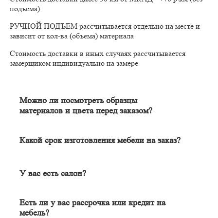
подъема)
РУЧНОЙ ПОДЪЕМ рассчитывается отдельно на месте и
зависит от кол-ва (объема) материала
Стоимость доставки в иных случаях рассчитывается
замерщиком индивидуально на замере
Можно ли посмотреть образцы
материалов и цвета перед заказом?
Конечно. Менеджер-замерщик бесплатно приедет к Вам на
адрес с полным пакетом образцов материалов. Вы сможете на
месте в собственном освещении увидеть, как будут выглядеть
Какой срок изготовления мебели на заказ?
материалы и подобрать наиболее подходящий.
Срок изготовления мебели индивидуален и зависит от
сложности изделия. Он может составлять от 20 до 60 дней. В
среднем цикл производства большей части изделий составляет
У вас есть салон?
порядка 30 дней.
Наличие салона не гарантирует качество изделия. У нас
удаленный формат работы, и мы в этом одна из лучших
Есть ли у вас рассрочка или кредит на
компаний в Москве и области. Мебель вся индивидуальная (не
мебель?
серийная), поэтому свой шкаф вы сможете увидеть только