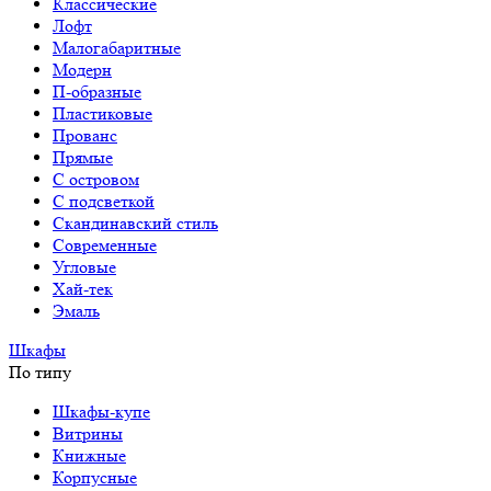
Классические
Лофт
Малогабаритные
Модерн
П-образные
Пластиковые
Прованс
Прямые
С островом
С подсветкой
Скандинавский стиль
Современные
Угловые
Хай-тек
Эмаль
Шкафы
По типу
Шкафы-купе
Витрины
Книжные
Корпусные