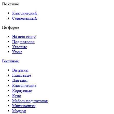
По стилю
Классический
Современный
По форме
На всю стену
Под потолок
Угловые
Узкие
Гостиные
Витрины
Глянцевые
Для книг
Классические
Корпусные
Купе
Мебель под потолок
Минимализм
Модерн