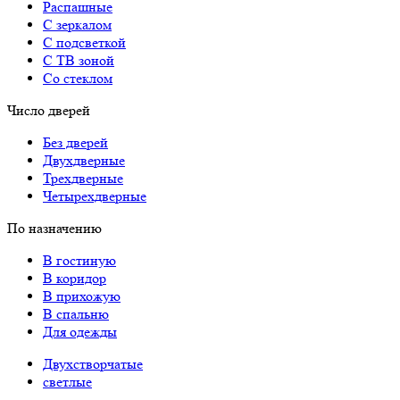
Распашные
С зеркалом
С подсветкой
С ТВ зоной
Со стеклом
Число дверей
Без дверей
Двухдверные
Трехдверные
Четырехдверные
По назначению
В гостиную
В коридор
В прихожую
В спальню
Для одежды
Двухстворчатые
светлые