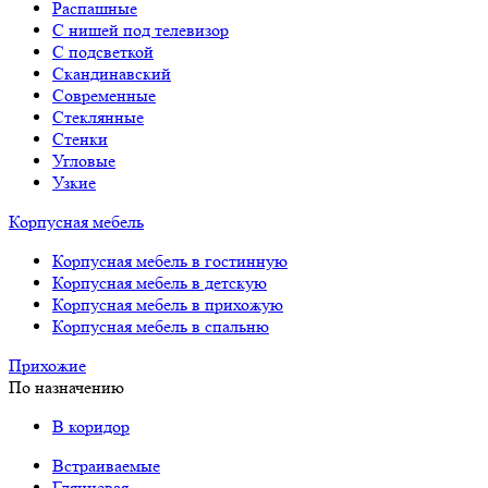
Распашные
С нишей под телевизор
С подсветкой
Скандинавский
Современные
Стеклянные
Стенки
Угловые
Узкие
Корпусная мебель
Корпусная мебель в гостинную
Корпусная мебель в детскую
Корпусная мебель в прихожую
Корпусная мебель в спальню
Прихожие
По назначению
В коридор
Встраиваемые
Глянцевая