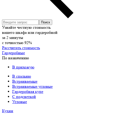
Узнайте честную стоимость
вашего шкафа или гардеробной
за
2
минуты
с точностью
92%
Рассчитать стоимость
Гардеробные
По назначению
В прихожую
В спальню
Встраиваемые
Встраиваемые угловые
Гардеробная купе
С подсветкой
Угловые
Кухни