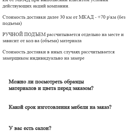
действующих акций компании.
Стоимость доставки далее 30 км от МКАД - +70 р\км (без
подъема)
РУЧНОЙ ПОДЪЕМ рассчитывается отдельно на месте и
зависит от кол-ва (объема) материала
Стоимость доставки в иных случаях рассчитывается
замерщиком индивидуально на замере
Можно ли посмотреть образцы
материалов и цвета перед заказом?
Конечно. Менеджер-замерщик бесплатно приедет к Вам на
адрес с полным пакетом образцов материалов. Вы сможете на
месте в собственном освещении увидеть, как будут выглядеть
Какой срок изготовления мебели на заказ?
материалы и подобрать наиболее подходящий.
Срок изготовления мебели индивидуален и зависит от
сложности изделия. Он может составлять от 20 до 60 дней. В
среднем цикл производства большей части изделий составляет
У вас есть салон?
порядка 30 дней.
Наличие салона не гарантирует качество изделия. У нас