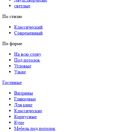
светлые
По стилю
Классический
Современный
По форме
На всю стену
Под потолок
Угловые
Узкие
Гостиные
Витрины
Глянцевые
Для книг
Классические
Корпусные
Купе
Мебель под потолок