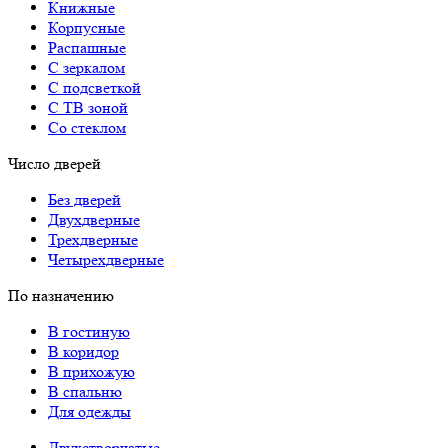
Книжные
Корпусные
Распашные
С зеркалом
С подсветкой
С ТВ зоной
Со стеклом
Число дверей
Без дверей
Двухдверные
Трехдверные
Четырехдверные
По назначению
В гостиную
В коридор
В прихожую
В спальню
Для одежды
Двухстворчатые