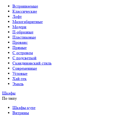
Встраиваемые
Классические
Лофт
Малогабаритные
Модерн
П-образные
Пластиковые
Прованс
Прямые
С островом
С подсветкой
Скандинавский стиль
Современные
Угловые
Хай-тек
Эмаль
Шкафы
По типу
Шкафы-купе
Витрины