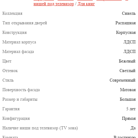
нишей под телевизор
/
Для книг
Коллекция
Синель
Тип открывания дверей
Распашная
Конструкция
Корпусная
Материал корпуса
ЛДСП
Материал фасада
ЛДСП
Цвет
Бежевый
Оттенок
Светлый
Стиль
Современный
Поверхность фасада
Матовая
Размер и габариты
Большая
Гарантия
5 лет
Конфигурация
Прямая
Наличие ниши под телевизор (TV зона)
Да
Комната
В гостиную