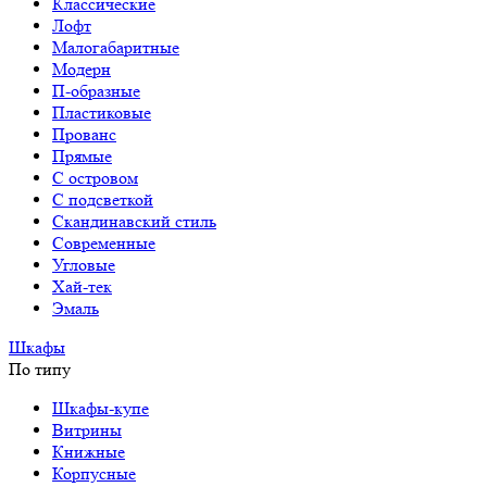
Классические
Лофт
Малогабаритные
Модерн
П-образные
Пластиковые
Прованс
Прямые
С островом
С подсветкой
Скандинавский стиль
Современные
Угловые
Хай-тек
Эмаль
Шкафы
По типу
Шкафы-купе
Витрины
Книжные
Корпусные