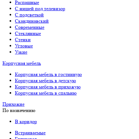
Распашные
С нишей под телевизор
С подсветкой
Скандинавский
Современные
Стеклянные
Стенки
Угловые
Узкие
Корпусная мебель
Корпусная мебель в гостинную
Корпусная мебель в детскую
Корпусная мебель в прихожую
Корпусная мебель в спальню
Прихожие
По назначению
В коридор
Встраиваемые
Глянцевая