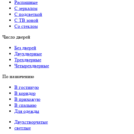
Распашные
С зеркалом
С подсветкой
С ТВ зоной
Со стеклом
Число дверей
Без дверей
Двухдверные
Трехдверные
Четырехдверные
По назначению
В гостиную
В коридор
В прихожую
В спальню
Для одежды
Двухстворчатые
светлые