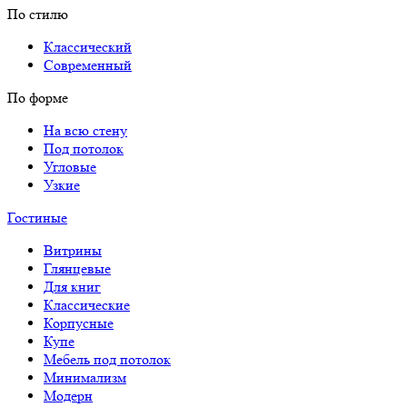
По стилю
Классический
Современный
По форме
На всю стену
Под потолок
Угловые
Узкие
Гостиные
Витрины
Глянцевые
Для книг
Классические
Корпусные
Купе
Мебель под потолок
Минимализм
Модерн