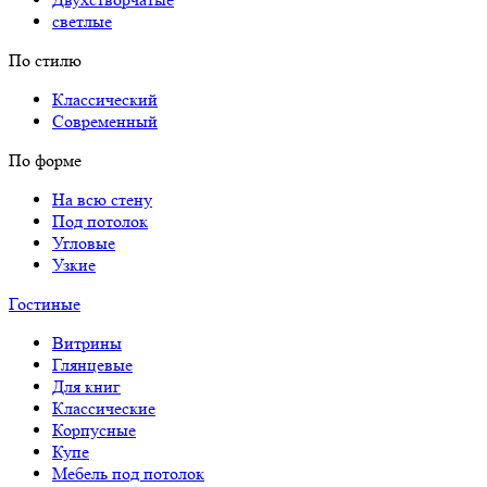
светлые
По стилю
Классический
Современный
По форме
На всю стену
Под потолок
Угловые
Узкие
Гостиные
Витрины
Глянцевые
Для книг
Классические
Корпусные
Купе
Мебель под потолок