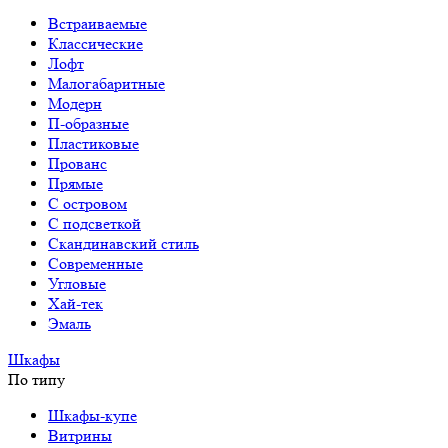
Встраиваемые
Классические
Лофт
Малогабаритные
Модерн
П-образные
Пластиковые
Прованс
Прямые
С островом
С подсветкой
Скандинавский стиль
Современные
Угловые
Хай-тек
Эмаль
Шкафы
По типу
Шкафы-купе
Витрины