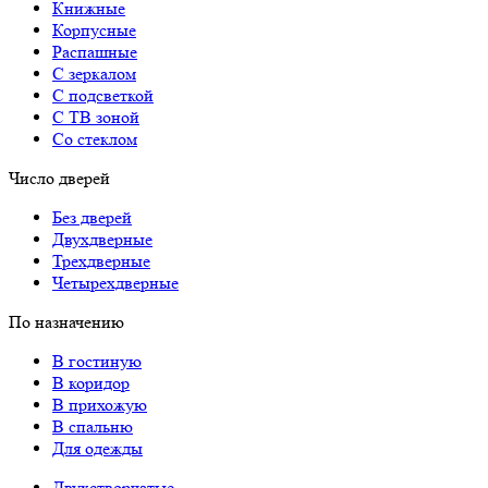
Книжные
Корпусные
Распашные
С зеркалом
С подсветкой
С ТВ зоной
Со стеклом
Число дверей
Без дверей
Двухдверные
Трехдверные
Четырехдверные
По назначению
В гостиную
В коридор
В прихожую
В спальню
Для одежды
Двухстворчатые