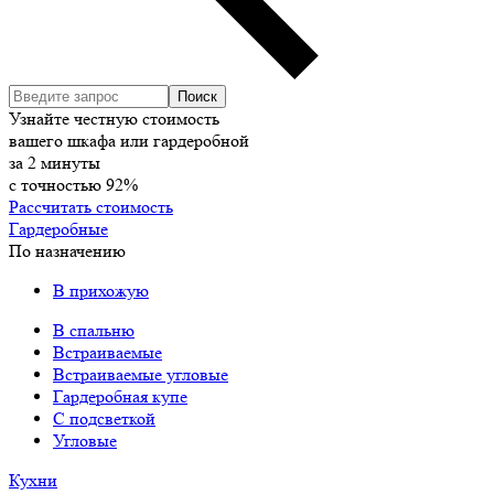
Узнайте честную стоимость
вашего шкафа или гардеробной
за
2
минуты
с точностью
92%
Рассчитать стоимость
Гардеробные
По назначению
В прихожую
В спальню
Встраиваемые
Встраиваемые угловые
Гардеробная купе
С подсветкой
Угловые
Кухни