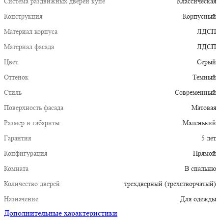
Система раздвижных дверей купе
Классическая
Конструкция
Корпусный
Материал корпуса
ЛДСП
Материал фасада
ЛДСП
Цвет
Серый
Оттенок
Темный
Стиль
Современный
Поверхность фасада
Матовая
Размер и габариты
Маленький
Гарантия
5 лет
Конфигурация
Прямой
Комната
В спальню
Количество дверей
трехдверный (трехстворчатый)
Назначение
Для одежды
Дополнительные характеристики