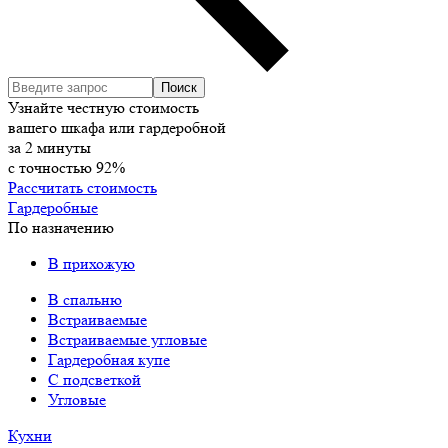
Узнайте честную стоимость
вашего шкафа или гардеробной
за
2
минуты
с точностью
92%
Рассчитать стоимость
Гардеробные
По назначению
В прихожую
В спальню
Встраиваемые
Встраиваемые угловые
Гардеробная купе
С подсветкой
Угловые
Кухни