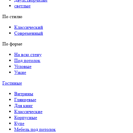
светлые
По стилю
Классический
Современный
По форме
На всю стену
Под потолок
Угловые
Узкие
Гостиные
Витрины
Глянцевые
Для книг
Классические
Корпусные
Купе
Мебель под потолок