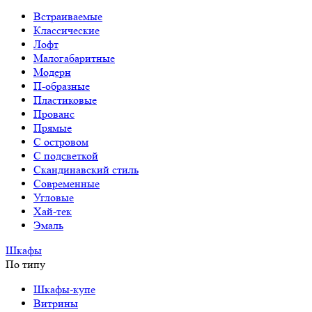
Встраиваемые
Классические
Лофт
Малогабаритные
Модерн
П-образные
Пластиковые
Прованс
Прямые
С островом
С подсветкой
Скандинавский стиль
Современные
Угловые
Хай-тек
Эмаль
Шкафы
По типу
Шкафы-купе
Витрины