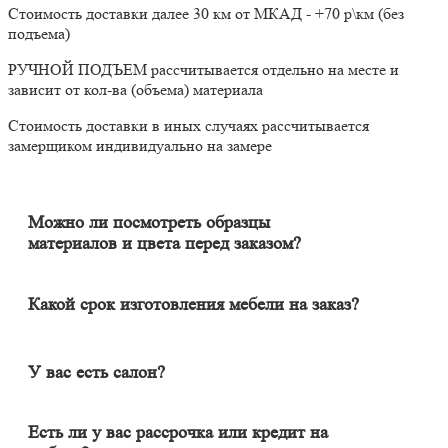
Стоимость доставки далее 30 км от МКАД - +70 р\км (без
подъема)
РУЧНОЙ ПОДЪЕМ рассчитывается отдельно на месте и
зависит от кол-ва (объема) материала
Стоимость доставки в иных случаях рассчитывается
замерщиком индивидуально на замере
Можно ли посмотреть образцы
материалов и цвета перед заказом?
Конечно. Менеджер-замерщик бесплатно приедет к Вам на
адрес с полным пакетом образцов материалов. Вы сможете на
месте в собственном освещении увидеть, как будут выглядеть
Какой срок изготовления мебели на заказ?
материалы и подобрать наиболее подходящий.
Срок изготовления мебели индивидуален и зависит от
сложности изделия. Он может составлять от 20 до 60 дней. В
среднем цикл производства большей части изделий составляет
У вас есть салон?
порядка 30 дней.
Наличие салона не гарантирует качество изделия. У нас
удаленный формат работы, и мы в этом одна из лучших
Есть ли у вас рассрочка или кредит на
компаний в Москве и области. Мебель вся индивидуальная (не