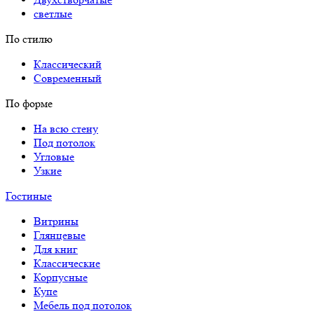
светлые
По стилю
Классический
Современный
По форме
На всю стену
Под потолок
Угловые
Узкие
Гостиные
Витрины
Глянцевые
Для книг
Классические
Корпусные
Купе
Мебель под потолок