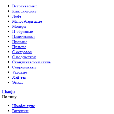
Встраиваемые
Классические
Лофт
Малогабаритные
Модерн
П-образные
Пластиковые
Прованс
Прямые
С островом
С подсветкой
Скандинавский стиль
Современные
Угловые
Хай-тек
Эмаль
Шкафы
По типу
Шкафы-купе
Витрины