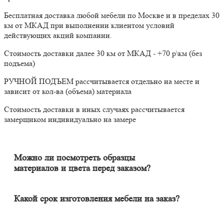
Бесплатная доставка любой мебели по Москве и в пределах 30
км от МКАД при выполнении клиентом условий
действующих акций компании.
Стоимость доставки далее 30 км от МКАД - +70 р\км (без
подъема)
РУЧНОЙ ПОДЪЕМ рассчитывается отдельно на месте и
зависит от кол-ва (объема) материала
Стоимость доставки в иных случаях рассчитывается
замерщиком индивидуально на замере
Можно ли посмотреть образцы
материалов и цвета перед заказом?
Конечно. Менеджер-замерщик бесплатно приедет к Вам на
адрес с полным пакетом образцов материалов. Вы сможете на
месте в собственном освещении увидеть, как будут выглядеть
Какой срок изготовления мебели на заказ?
материалы и подобрать наиболее подходящий.
Срок изготовления мебели индивидуален и зависит от
сложности изделия. Он может составлять от 20 до 60 дней. В