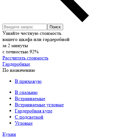
Узнайте честную стоимость
вашего шкафа или гардеробной
за
2
минуты
с точностью
92%
Рассчитать стоимость
Гардеробные
По назначению
В прихожую
В спальню
Встраиваемые
Встраиваемые угловые
Гардеробная купе
С подсветкой
Угловые
Кухни