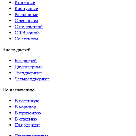
Книжные
Корпусные
Распашные
С зеркалом
С подсветкой
С ТВ зоной
Со стеклом
Число дверей
Без дверей
Двухдверные
Трехдверные
Четырехдверные
По назначению
В гостиную
В коридор
В прихожую
В спальню
Для одежды
Двухстворчатые