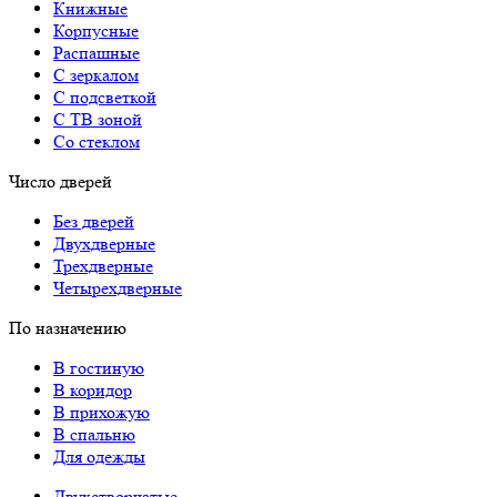
Книжные
Корпусные
Распашные
С зеркалом
С подсветкой
С ТВ зоной
Со стеклом
Число дверей
Без дверей
Двухдверные
Трехдверные
Четырехдверные
По назначению
В гостиную
В коридор
В прихожую
В спальню
Для одежды
Двухстворчатые