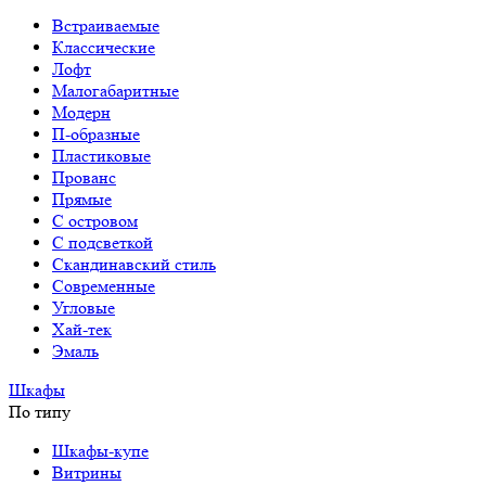
Встраиваемые
Классические
Лофт
Малогабаритные
Модерн
П-образные
Пластиковые
Прованс
Прямые
С островом
С подсветкой
Скандинавский стиль
Современные
Угловые
Хай-тек
Эмаль
Шкафы
По типу
Шкафы-купе
Витрины