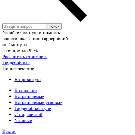
Узнайте честную стоимость
вашего шкафа или гардеробной
за
2
минуты
с точностью
92%
Рассчитать стоимость
Гардеробные
По назначению
В прихожую
В спальню
Встраиваемые
Встраиваемые угловые
Гардеробная купе
С подсветкой
Угловые
Кухни