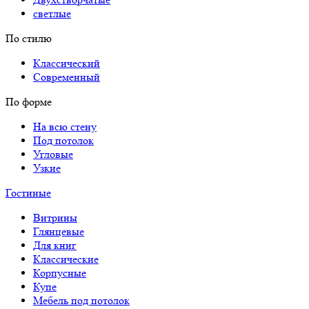
светлые
По стилю
Классический
Современный
По форме
На всю стену
Под потолок
Угловые
Узкие
Гостиные
Витрины
Глянцевые
Для книг
Классические
Корпусные
Купе
Мебель под потолок