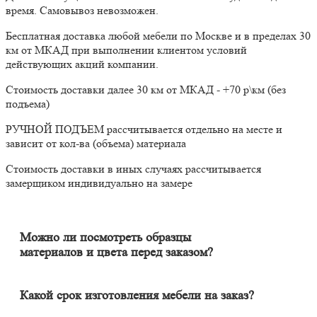
время. Самовывоз невозможен.
Бесплатная доставка любой мебели по Москве и в пределах 30
км от МКАД при выполнении клиентом условий
действующих акций компании.
Стоимость доставки далее 30 км от МКАД - +70 р\км (без
подъема)
РУЧНОЙ ПОДЪЕМ рассчитывается отдельно на месте и
зависит от кол-ва (объема) материала
Стоимость доставки в иных случаях рассчитывается
замерщиком индивидуально на замере
Можно ли посмотреть образцы
материалов и цвета перед заказом?
Конечно. Менеджер-замерщик бесплатно приедет к Вам на
адрес с полным пакетом образцов материалов. Вы сможете на
месте в собственном освещении увидеть, как будут выглядеть
Какой срок изготовления мебели на заказ?
материалы и подобрать наиболее подходящий.
Срок изготовления мебели индивидуален и зависит от