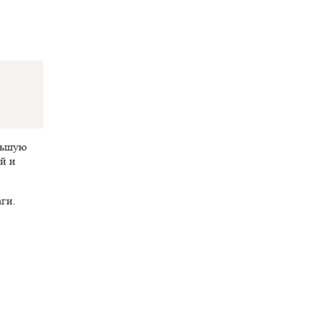
ольшую
й и
ги.