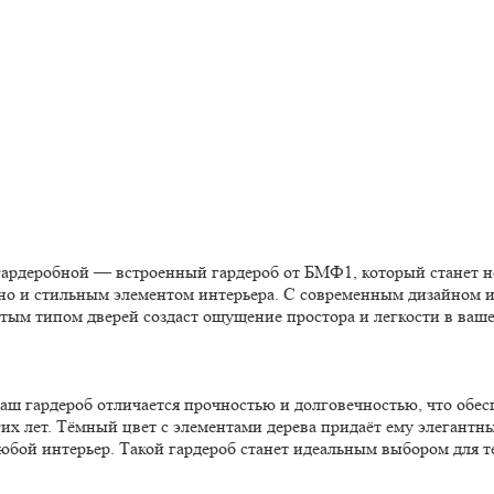
гардеробной — встроенный гардероб от БМФ1, который станет н
о и стильным элементом интерьера. С современным дизайном 
ытым типом дверей создаст ощущение простора и легкости в ваш
ш гардероб отличается прочностью и долговечностью, что обес
х лет. Тёмный цвет с элементами дерева придаёт ему элегантн
бой интерьер. Такой гардероб станет идеальным выбором для те