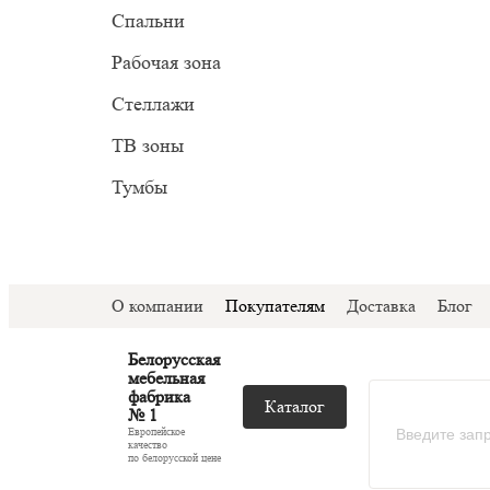
Прован
Миним
Спальни
С подс
Модер
Рабочая зона
С ТВ з
Стеллажи
Со сте
ТВ зоны
Тумбы
О компании
Покупателям
Доставка
Блог
Белорусская
мебельная
фабрика
Каталог
№ 1
Европейское
качество
по белорусской цене