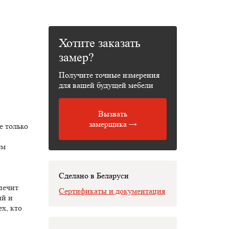
Хотите заказать
замер?
Получите точные измерения
для вашей будущей мебели
Вызвать
замерщика →
е только
и
ем
Сделано в Беларуси
печит
Сертификаты и документация
ый и
х, кто