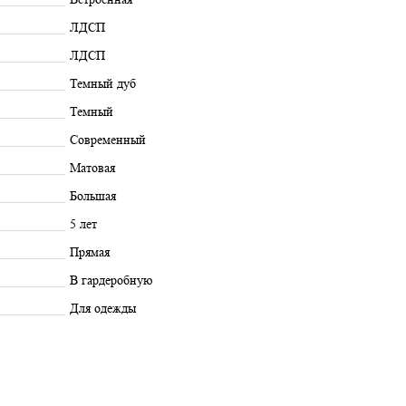
ЛДСП
ЛДСП
Темный дуб
Темный
Современный
Матовая
Большая
5 лет
Прямая
В гардеробную
Для одежды