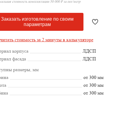
альная стоимость комплектации 50 000 ₽ за пог/метр
Заказать изготовление по своим
параметрам
читать стоимость за 2 минуты в калькуляторе
ериал корпуса
ЛДСП
ериал фасада
ЛДСП
тупны размеры, мм
ина
от 300 мм
ота
от 300 мм
бина
от 300 мм