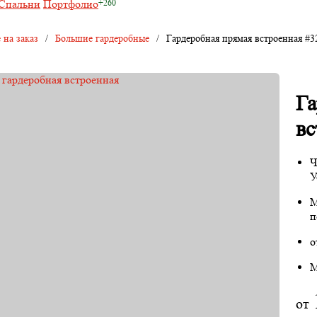
Спальни
Портфолио
 на заказ
/
Большие гардеробные
/
Гардеробная прямая встроенная #3
Га
вс
Ч
У
М
п
о
М
от