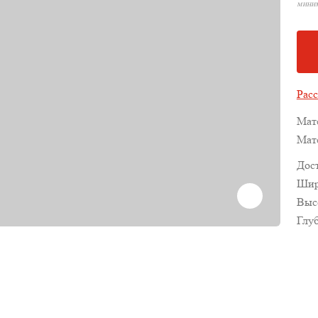
миним
Расс
Мат
Мат
Дос
Шир
Выс
Глу