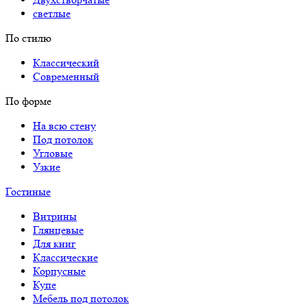
светлые
По стилю
Классический
Современный
По форме
На всю стену
Под потолок
Угловые
Узкие
Гостиные
Витрины
Глянцевые
Для книг
Классические
Корпусные
Купе
Мебель под потолок