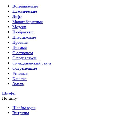
Встраиваемые
Классические
Лофт
Малогабаритные
Модерн
П-образные
Пластиковые
Прованс
Прямые
С островом
С подсветкой
Скандинавский стиль
Современные
Угловые
Хай-тек
Эмаль
Шкафы
По типу
Шкафы-купе
Витрины