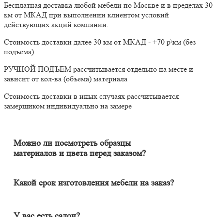
Бесплатная доставка любой мебели по Москве и в пределах 30
км от МКАД при выполнении клиентом условий
действующих акций компании.
Стоимость доставки далее 30 км от МКАД - +70 р\км (без
подъема)
РУЧНОЙ ПОДЪЕМ рассчитывается отдельно на месте и
зависит от кол-ва (объема) материала
Стоимость доставки в иных случаях рассчитывается
замерщиком индивидуально на замере
Можно ли посмотреть образцы
материалов и цвета перед заказом?
Конечно. Менеджер-замерщик бесплатно приедет к Вам на
адрес с полным пакетом образцов материалов. Вы сможете на
месте в собственном освещении увидеть, как будут выглядеть
Какой срок изготовления мебели на заказ?
материалы и подобрать наиболее подходящий.
Срок изготовления мебели индивидуален и зависит от
сложности изделия. Он может составлять от 20 до 60 дней. В
среднем цикл производства большей части изделий составляет
У вас есть салон?