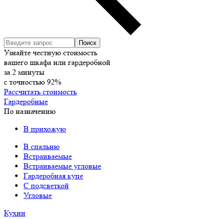
Узнайте честную стоимость
вашего шкафа или гардеробной
за
2
минуты
с точностью
92%
Рассчитать стоимость
Гардеробные
По назначению
В прихожую
В спальню
Встраиваемые
Встраиваемые угловые
Гардеробная купе
С подсветкой
Угловые
Кухни