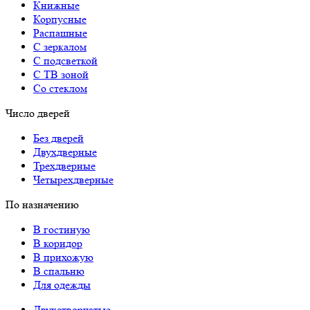
Книжные
Корпусные
Распашные
С зеркалом
С подсветкой
С ТВ зоной
Со стеклом
Число дверей
Без дверей
Двухдверные
Трехдверные
Четырехдверные
По назначению
В гостиную
В коридор
В прихожую
В спальню
Для одежды
Двухстворчатые