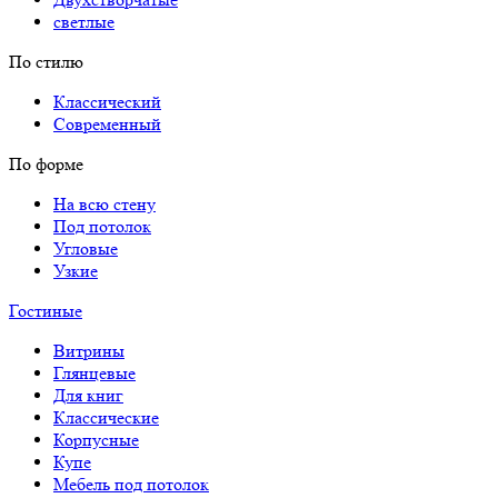
светлые
По стилю
Классический
Современный
По форме
На всю стену
Под потолок
Угловые
Узкие
Гостиные
Витрины
Глянцевые
Для книг
Классические
Корпусные
Купе
Мебель под потолок