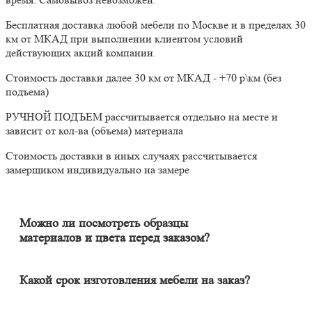
Бесплатная доставка любой мебели по Москве и в пределах 30
км от МКАД при выполнении клиентом условий
действующих акций компании.
Стоимость доставки далее 30 км от МКАД - +70 р\км (без
подъема)
РУЧНОЙ ПОДЪЕМ рассчитывается отдельно на месте и
зависит от кол-ва (объема) материала
Стоимость доставки в иных случаях рассчитывается
замерщиком индивидуально на замере
Можно ли посмотреть образцы
материалов и цвета перед заказом?
Конечно. Менеджер-замерщик бесплатно приедет к Вам на
адрес с полным пакетом образцов материалов. Вы сможете на
месте в собственном освещении увидеть, как будут выглядеть
Какой срок изготовления мебели на заказ?
материалы и подобрать наиболее подходящий.
Срок изготовления мебели индивидуален и зависит от