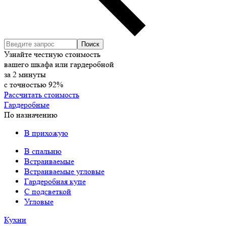
Узнайте честную стоимость
вашего шкафа или гардеробной
за
2
минуты
с точностью
92%
Рассчитать стоимость
Гардеробные
По назначению
В прихожую
В спальню
Встраиваемые
Встраиваемые угловые
Гардеробная купе
С подсветкой
Угловые
Кухни