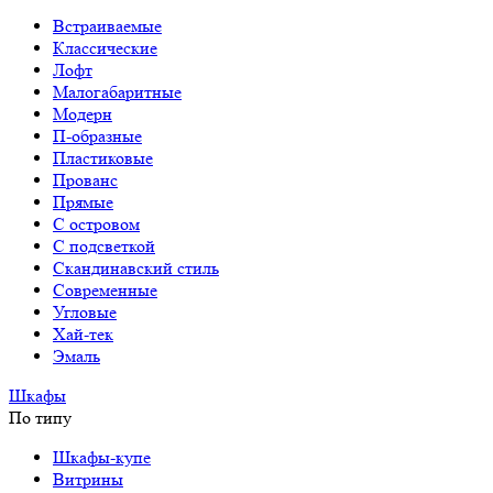
Встраиваемые
Классические
Лофт
Малогабаритные
Модерн
П-образные
Пластиковые
Прованс
Прямые
С островом
С подсветкой
Скандинавский стиль
Современные
Угловые
Хай-тек
Эмаль
Шкафы
По типу
Шкафы-купе
Витрины