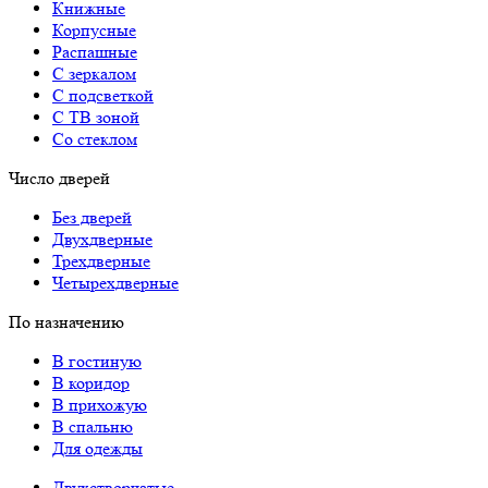
Книжные
Корпусные
Распашные
С зеркалом
С подсветкой
С ТВ зоной
Со стеклом
Число дверей
Без дверей
Двухдверные
Трехдверные
Четырехдверные
По назначению
В гостиную
В коридор
В прихожую
В спальню
Для одежды
Двухстворчатые