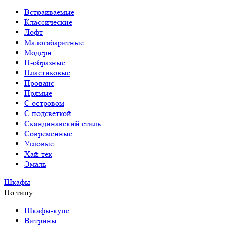
Встраиваемые
Классические
Лофт
Малогабаритные
Модерн
П-образные
Пластиковые
Прованс
Прямые
С островом
С подсветкой
Скандинавский стиль
Современные
Угловые
Хай-тек
Эмаль
Шкафы
По типу
Шкафы-купе
Витрины