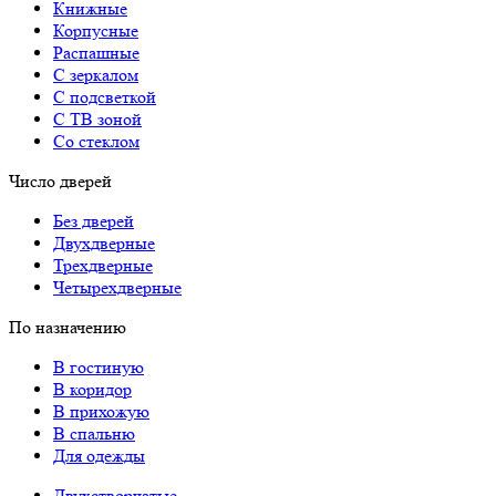
Книжные
Корпусные
Распашные
С зеркалом
С подсветкой
С ТВ зоной
Со стеклом
Число дверей
Без дверей
Двухдверные
Трехдверные
Четырехдверные
По назначению
В гостиную
В коридор
В прихожую
В спальню
Для одежды
Двухстворчатые