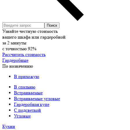
Узнайте честную стоимость
вашего шкафа или гардеробной
за
2
минуты
с точностью
92%
Рассчитать стоимость
Гардеробные
По назначению
В прихожую
В спальню
Встраиваемые
Встраиваемые угловые
Гардеробная купе
С подсветкой
Угловые
Кухни