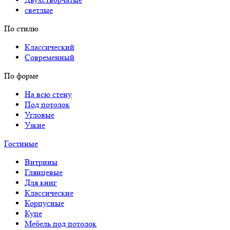
светлые
По стилю
Классический
Современный
По форме
На всю стену
Под потолок
Угловые
Узкие
Гостиные
Витрины
Глянцевые
Для книг
Классические
Корпусные
Купе
Мебель под потолок