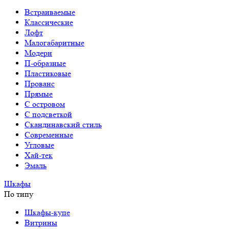
Встраиваемые
Классические
Лофт
Малогабаритные
Модерн
П-образные
Пластиковые
Прованс
Прямые
С островом
С подсветкой
Скандинавский стиль
Современные
Угловые
Хай-тек
Эмаль
Шкафы
По типу
Шкафы-купе
Витрины