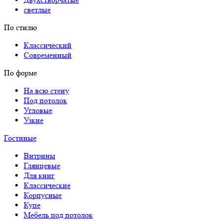
светлые
По стилю
Классический
Современный
По форме
На всю стену
Под потолок
Угловые
Узкие
Гостиные
Витрины
Глянцевые
Для книг
Классические
Корпусные
Купе
Мебель под потолок