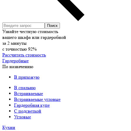
Узнайте честную стоимость
вашего шкафа или гардеробной
за
2
минуты
с точностью
92%
Рассчитать стоимость
Гардеробные
По назначению
В прихожую
В спальню
Встраиваемые
Встраиваемые угловые
Гардеробная купе
С подсветкой
Угловые
Кухни