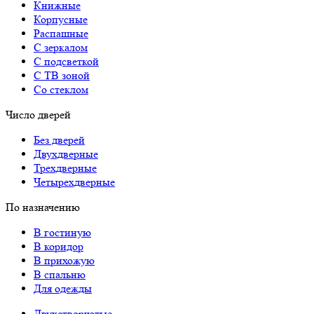
Книжные
Корпусные
Распашные
С зеркалом
С подсветкой
С ТВ зоной
Со стеклом
Число дверей
Без дверей
Двухдверные
Трехдверные
Четырехдверные
По назначению
В гостиную
В коридор
В прихожую
В спальню
Для одежды
Двухстворчатые