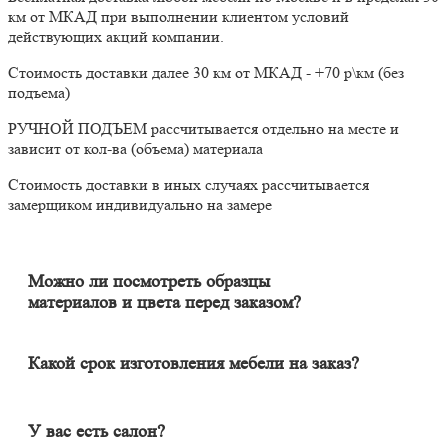
км от МКАД при выполнении клиентом условий
действующих акций компании.
Стоимость доставки далее 30 км от МКАД - +70 р\км (без
подъема)
РУЧНОЙ ПОДЪЕМ рассчитывается отдельно на месте и
зависит от кол-ва (объема) материала
Стоимость доставки в иных случаях рассчитывается
замерщиком индивидуально на замере
Можно ли посмотреть образцы
материалов и цвета перед заказом?
Конечно. Менеджер-замерщик бесплатно приедет к Вам на
адрес с полным пакетом образцов материалов. Вы сможете на
месте в собственном освещении увидеть, как будут выглядеть
Какой срок изготовления мебели на заказ?
материалы и подобрать наиболее подходящий.
Срок изготовления мебели индивидуален и зависит от
сложности изделия. Он может составлять от 20 до 60 дней. В
среднем цикл производства большей части изделий составляет
У вас есть салон?
порядка 30 дней.