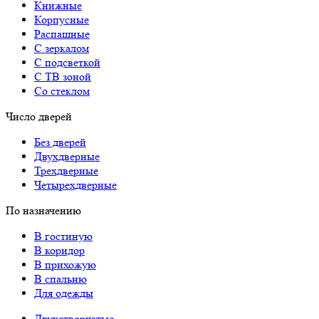
Книжные
Корпусные
Распашные
С зеркалом
С подсветкой
С ТВ зоной
Со стеклом
Число дверей
Без дверей
Двухдверные
Трехдверные
Четырехдверные
По назначению
В гостиную
В коридор
В прихожую
В спальню
Для одежды
Двухстворчатые