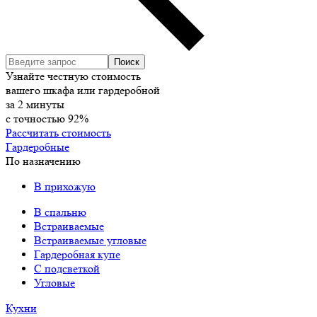
Узнайте честную стоимость
вашего шкафа или гардеробной
за
2
минуты
с точностью
92%
Рассчитать стоимость
Гардеробные
По назначению
В прихожую
В спальню
Встраиваемые
Встраиваемые угловые
Гардеробная купе
С подсветкой
Угловые
Кухни