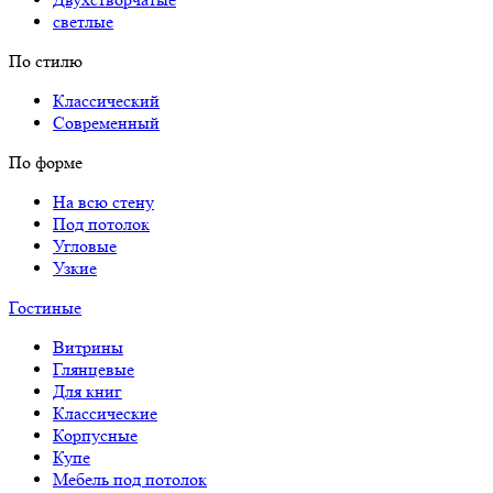
светлые
По стилю
Классический
Современный
По форме
На всю стену
Под потолок
Угловые
Узкие
Гостиные
Витрины
Глянцевые
Для книг
Классические
Корпусные
Купе
Мебель под потолок