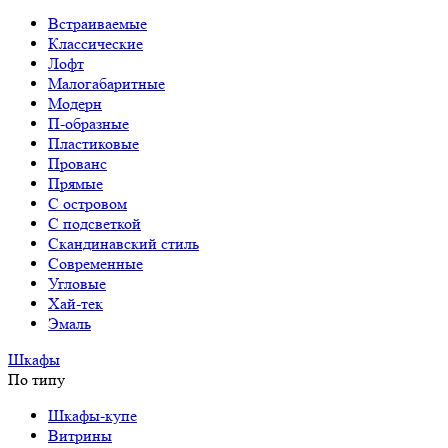
Встраиваемые
Классические
Лофт
Малогабаритные
Модерн
П-образные
Пластиковые
Прованс
Прямые
С островом
С подсветкой
Скандинавский стиль
Современные
Угловые
Хай-тек
Эмаль
Шкафы
По типу
Шкафы-купе
Витрины