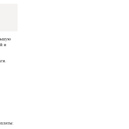
ольшую
й и
ги.
оплаты: