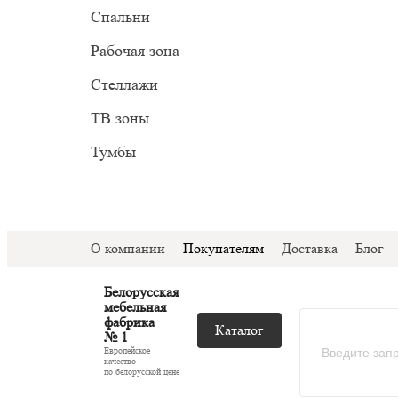
Прован
Миним
Спальни
С подс
Модер
Рабочая зона
С ТВ з
Стеллажи
Со сте
ТВ зоны
Тумбы
О компании
Покупателям
Доставка
Блог
Белорусская
мебельная
фабрика
Каталог
№ 1
Европейское
качество
по белорусской цене