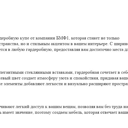
еробную купе от компании БМФ1, которая станет не только
ранства, но и стильным акцентом в вашем интерьере. С ширин
ется в любую гардеробную, предоставляя вам достаточно места д
легантными стеклянными вставками, гардеробная сочетает в себ
евый цвет создает атмосферу уюта и спокойствия, придавая ваш
ые элементы добавляют легкости и визуально расширяют простра
ечивают легкий доступ к вашим вещам, позволяя вам без труда н
 имеет значение, поэтому создаем мебель, которая отвечает ваш