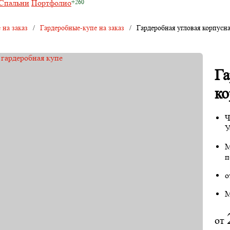
Спальни
Портфолио
 на заказ
/
Гардеробные-купе на заказ
/
Гардеробная угловая корпусн
Га
ко
Ч
У
М
п
о
М
от