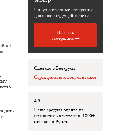
Получите точные измерения
для вашей будущей мебели
Вызвать
замерщика →
ой в 3
ля
Сделано в Беларуси
е
Сертификаты и документация
ему
нство,
4.9
Наша средняя оценка на
аходить
независимых ресурсах. 1000+
им
отзывов в Рунете