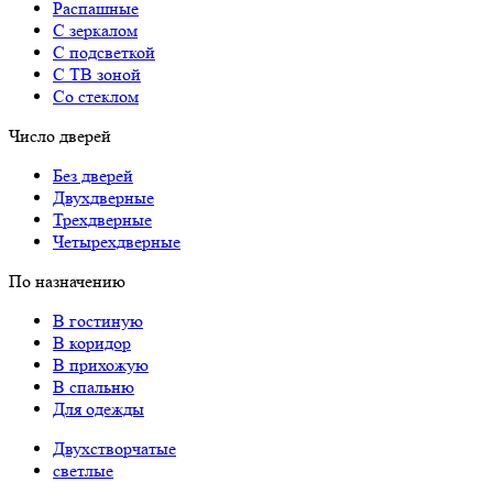
Распашные
С зеркалом
С подсветкой
С ТВ зоной
Со стеклом
Число дверей
Без дверей
Двухдверные
Трехдверные
Четырехдверные
По назначению
В гостиную
В коридор
В прихожую
В спальню
Для одежды
Двухстворчатые
светлые