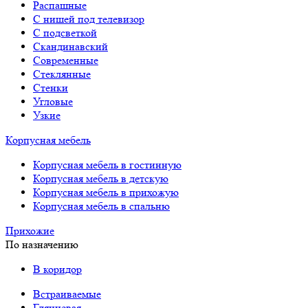
Распашные
С нишей под телевизор
С подсветкой
Скандинавский
Современные
Стеклянные
Стенки
Угловые
Узкие
Корпусная мебель
Корпусная мебель в гостинную
Корпусная мебель в детскую
Корпусная мебель в прихожую
Корпусная мебель в спальню
Прихожие
По назначению
В коридор
Встраиваемые
Глянцевая