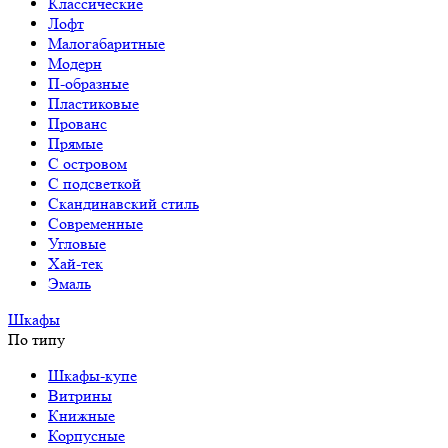
Классические
Лофт
Малогабаритные
Модерн
П-образные
Пластиковые
Прованс
Прямые
С островом
С подсветкой
Скандинавский стиль
Современные
Угловые
Хай-тек
Эмаль
Шкафы
По типу
Шкафы-купе
Витрины
Книжные
Корпусные