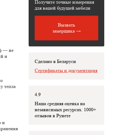
Получите точные измерения
для вашей будущей мебели
Вызвать
замерщика →
ф — не
ий и
Сделано в Беларуси
Сертификаты и документация
но
у тепла
4.9
Наша средняя оценка на
независимых ресурсах. 1000+
отзывов в Рунете
й
о и
хранения