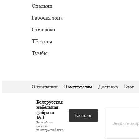
Прован
Миним
Спальни
С подс
Модер
Рабочая зона
С ТВ з
Стеллажи
Со сте
ТВ зоны
Тумбы
О компании
Покупателям
Доставка
Блог
Белорусская
мебельная
фабрика
Каталог
№ 1
Европейское
качество
по белорусской цене