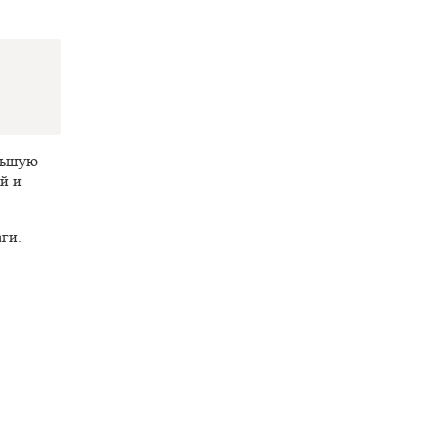
ольшую
й и
ги.