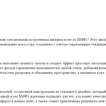
шими элегантными встроенным шкафом-купе от БМФ1! Этот шка
изведение искусства, созданное с учётом современных тенденц
н наполняет комнату светом и создает эффект простора, визуаль
т фасада гармонично вписывается в любой стиль, добавляя нотк
ёгкостью разделять и объединять пространства, а механизм купе
елочей: от прочной конструкции до стильного дизайна, которы
шкаф-купе БМФ1 идеально подходит для тех, кто ценит качеств
мфорта в вашем доме, а также станет практичным решением для 