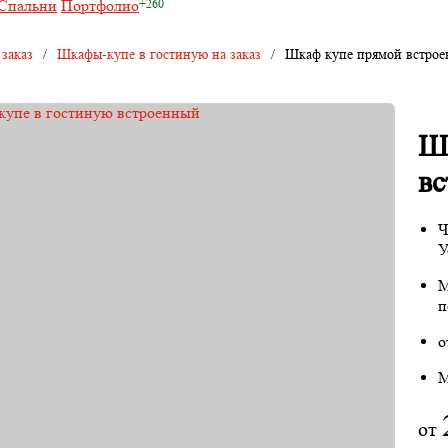
Спальни
Портфолио
 заказ
/
Шкафы-купе в гостиную на заказ
/
Шкаф купе прямой встро
Ш
в
Ч
У
М
п
о
М
от