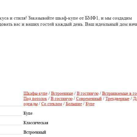
куса и стиля! Заказывайте шкаф-купе от БМФ1, и мы создадим
довать вас и ваших гостей каждый день. Ваш идеальный дом нач
Шкафы-купе
/
Встроенные
/
В гостиную
/
Встраиваемые в г
Под потолок
/
В гостиную
/
Современный
/
Трехдверные
/
Д
одежды
/
Со стеклом
/
Большие
/
Купе
Купе
Классическая
Встроенный