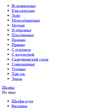
Встраиваемые
Классические
Лофт
Малогабаритные
Модерн
П-образные
Пластиковые
Прованс
Прямые
С островом
С подсветкой
Скандинавский стиль
Современные
Угловые
Хай-тек
Эмаль
Шкафы
По типу
Шкафы-купе
Витрины