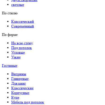
светлые
По стилю
Классический
Современный
По форме
На всю стену
Под потолок
Угловые
Узкие
Гостиные
Витрины
Глянцевые
Для книг
Классические
Корпусные
Купе
Мебель под потолок