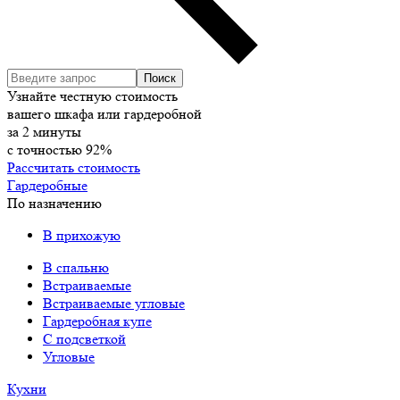
Узнайте честную стоимость
вашего шкафа или гардеробной
за
2
минуты
с точностью
92%
Рассчитать стоимость
Гардеробные
По назначению
В прихожую
В спальню
Встраиваемые
Встраиваемые угловые
Гардеробная купе
С подсветкой
Угловые
Кухни