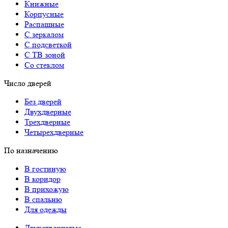
Книжные
Корпусные
Распашные
С зеркалом
С подсветкой
С ТВ зоной
Со стеклом
Число дверей
Без дверей
Двухдверные
Трехдверные
Четырехдверные
По назначению
В гостиную
В коридор
В прихожую
В спальню
Для одежды
Двухстворчатые