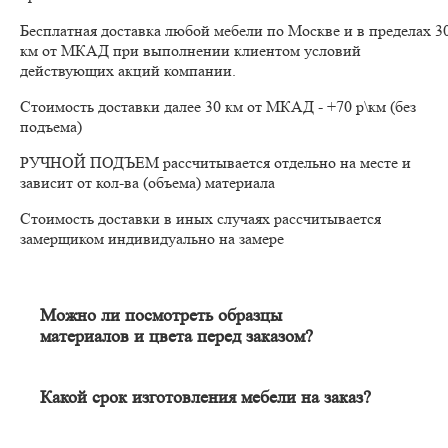
Бесплатная доставка любой мебели по Москве и в пределах 3
км от МКАД при выполнении клиентом условий
действующих акций компании.
Стоимость доставки далее 30 км от МКАД - +70 р\км (без
подъема)
РУЧНОЙ ПОДЪЕМ рассчитывается отдельно на месте и
зависит от кол-ва (объема) материала
Стоимость доставки в иных случаях рассчитывается
замерщиком индивидуально на замере
Можно ли посмотреть образцы
материалов и цвета перед заказом?
Конечно. Менеджер-замерщик бесплатно приедет к Вам на
адрес с полным пакетом образцов материалов. Вы сможете на
месте в собственном освещении увидеть, как будут выглядеть
Какой срок изготовления мебели на заказ?
материалы и подобрать наиболее подходящий.
Срок изготовления мебели индивидуален и зависит от
сложности изделия. Он может составлять от 20 до 60 дней. В