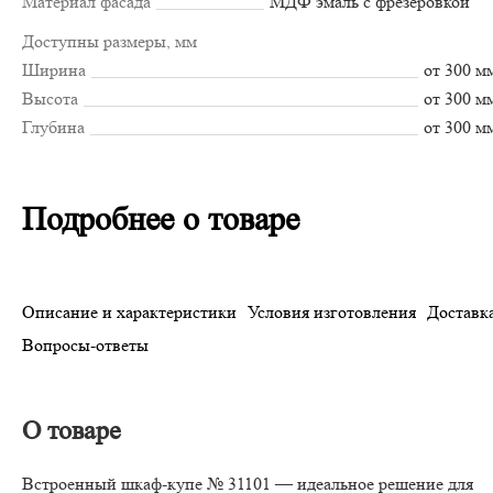
Материал фасада
МДФ эмаль с фрезеровкой
Доступны размеры, мм
Ширина
от 300 м
Высота
от 300 м
Глубина
от 300 м
Подробнее о товаре
Описание и характеристики
Условия изготовления
Доставка
Вопросы-ответы
О товаре
Встроенный шкаф-купе № 31101 — идеальное решение для