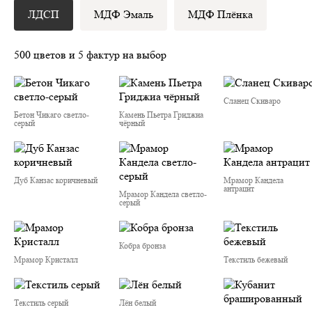
ЛДСП
МДФ Эмаль
МДФ Плёнка
500 цветов и 5 фактур на выбор
Сланец Скиваро
Бетон Чикаго светло-
Камень Пьетра Гриджиа
серый
чёрный
Дуб Канзас коричневый
Мрамор Кандела
антрацит
Мрамор Кандела cветло-
серый
Кобра бронза
Мрамор Кристалл
Текстиль бежевый
Текстиль серый
Лён белый