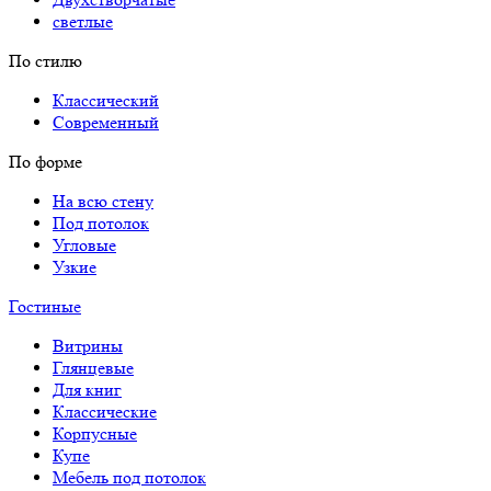
светлые
По стилю
Классический
Современный
По форме
На всю стену
Под потолок
Угловые
Узкие
Гостиные
Витрины
Глянцевые
Для книг
Классические
Корпусные
Купе
Мебель под потолок