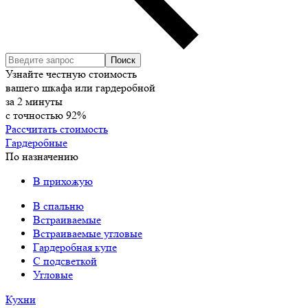
Узнайте честную стоимость
вашего шкафа или гардеробной
за
2
минуты
с точностью
92%
Рассчитать стоимость
Гардеробные
По назначению
В прихожую
В спальню
Встраиваемые
Встраиваемые угловые
Гардеробная купе
С подсветкой
Угловые
Кухни