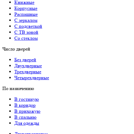
Книжные
Корпусные
Распашные
С зеркалом
С подсветкой
С ТВ зоной
Со стеклом
Число дверей
Без дверей
Двухдверные
Трехдверные
Четырехдверные
По назначению
В гостиную
В коридор
В прихожую
В спальню
Для одежды
Двухстворчатые