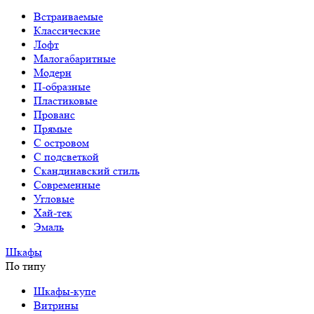
Встраиваемые
Классические
Лофт
Малогабаритные
Модерн
П-образные
Пластиковые
Прованс
Прямые
С островом
С подсветкой
Скандинавский стиль
Современные
Угловые
Хай-тек
Эмаль
Шкафы
По типу
Шкафы-купе
Витрины