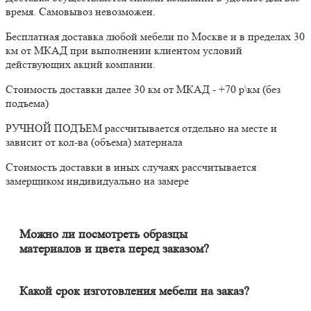
время. Самовывоз невозможен.
Бесплатная доставка любой мебели по Москве и в пределах 30
км от МКАД при выполнении клиентом условий
действующих акций компании.
Стоимость доставки далее 30 км от МКАД - +70 р\км (без
подъема)
РУЧНОЙ ПОДЪЕМ рассчитывается отдельно на месте и
зависит от кол-ва (объема) материала
Стоимость доставки в иных случаях рассчитывается
замерщиком индивидуально на замере
Можно ли посмотреть образцы
материалов и цвета перед заказом?
Конечно. Менеджер-замерщик бесплатно приедет к Вам на
адрес с полным пакетом образцов материалов. Вы сможете на
месте в собственном освещении увидеть, как будут выглядеть
Какой срок изготовления мебели на заказ?
материалы и подобрать наиболее подходящий.
Срок изготовления мебели индивидуален и зависит от