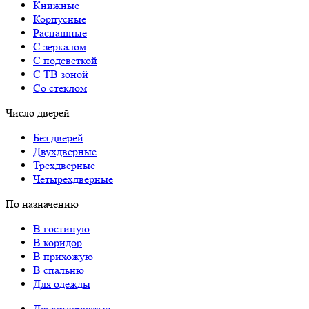
Книжные
Корпусные
Распашные
С зеркалом
С подсветкой
С ТВ зоной
Со стеклом
Число дверей
Без дверей
Двухдверные
Трехдверные
Четырехдверные
По назначению
В гостиную
В коридор
В прихожую
В спальню
Для одежды
Двухстворчатые