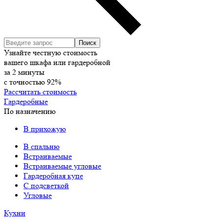
Узнайте честную стоимость
вашего шкафа или гардеробной
за
2
минуты
с точностью
92%
Рассчитать стоимость
Гардеробные
По назначению
В прихожую
В спальню
Встраиваемые
Встраиваемые угловые
Гардеробная купе
С подсветкой
Угловые
Кухни