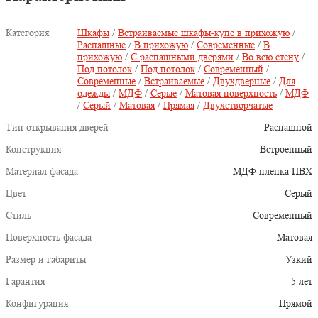
Категория
Шкафы
/
Встраиваемые шкафы-купе в прихожую
/
Распашные
/
В прихожую
/
Современные
/
В
прихожую
/
С распашными дверями
/
Во всю стену
/
Под потолок
/
Под потолок
/
Современный
/
Современные
/
Встраиваемые
/
Двухдверные
/
Для
одежды
/
МДФ
/
Серые
/
Матовая поверхность
/
МДФ
/
Серый
/
Матовая
/
Прямая
/
Двухстворчатые
Тип открывания дверей
Распашной
Конструкция
Встроенный
Материал фасада
МДФ пленка ПВХ
Цвет
Серый
Стиль
Современный
Поверхность фасада
Матовая
Размер и габариты
Узкий
Гарантия
5 лет
Конфигурация
Прямой