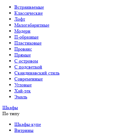
Встраиваемые
Классические
Лофт
Малогабаритные
Модерн
П-образные
Пластиковые
Прованс
Прямые
С островом
С подсветкой
Скандинавский стиль
Современные
Угловые
Хай-тек
Эмаль
Шкафы
По типу
Шкафы-купе
Витрины