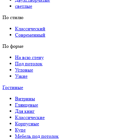
светлые
По стилю
Классический
Современный
По форме
На всю стену
Под потолок
Угловые
Узкие
Гостиные
Витрины
Глянцевые
Для книг
Классические
Корпусные
Купе
Мебель под потолок