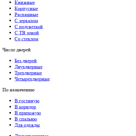
Книжные
Корпусные
Распашные
С зеркалом
С подсветкой
С ТВ зоной
Со стеклом
Число дверей
Без дверей
Двухдверные
Трехдверные
Четырехдверные
По назначению
В гостиную
В коридор
В прихожую
В спальню
Для одежды
Двухстворчатые