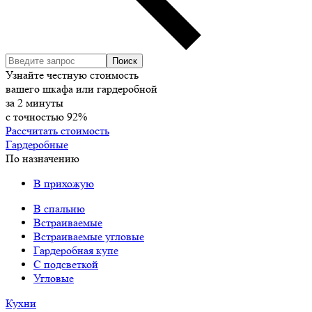
Узнайте честную стоимость
вашего шкафа или гардеробной
за
2
минуты
с точностью
92%
Рассчитать стоимость
Гардеробные
По назначению
В прихожую
В спальню
Встраиваемые
Встраиваемые угловые
Гардеробная купе
С подсветкой
Угловые
Кухни