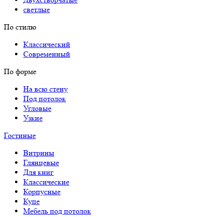
светлые
По стилю
Классический
Современный
По форме
На всю стену
Под потолок
Угловые
Узкие
Гостиные
Витрины
Глянцевые
Для книг
Классические
Корпусные
Купе
Мебель под потолок