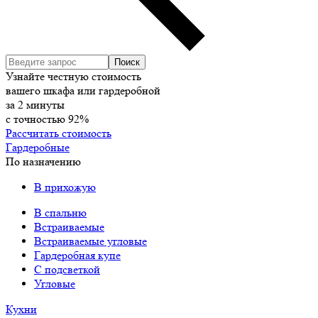
Узнайте честную стоимость
вашего шкафа или гардеробной
за
2
минуты
с точностью
92%
Рассчитать стоимость
Гардеробные
По назначению
В прихожую
В спальню
Встраиваемые
Встраиваемые угловые
Гардеробная купе
С подсветкой
Угловые
Кухни