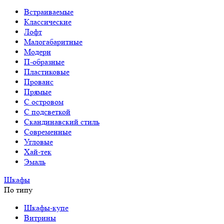
Встраиваемые
Классические
Лофт
Малогабаритные
Модерн
П-образные
Пластиковые
Прованс
Прямые
С островом
С подсветкой
Скандинавский стиль
Современные
Угловые
Хай-тек
Эмаль
Шкафы
По типу
Шкафы-купе
Витрины