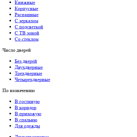
Книжные
Корпусные
Распашные
С зеркалом
С подсветкой
С ТВ зоной
Со стеклом
Число дверей
Без дверей
Двухдверные
Трехдверные
Четырехдверные
По назначению
В гостиную
В коридор
В прихожую
В спальню
Для одежды
Двухстворчатые