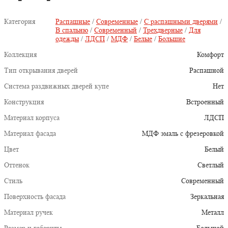
Категория
Распашные
/
Современные
/
С распашными дверями
/
В спальню
/
Современный
/
Трехдверные
/
Для
одежды
/
ЛДСП
/
МДФ
/
Белые
/
Большие
Коллекция
Комфорт
Тип открывания дверей
Распашной
Система раздвижных дверей купе
Нет
Конструкция
Встроенный
Материал корпуса
ЛДСП
Материал фасада
МДФ эмаль с фрезеровкой
Цвет
Белый
Оттенок
Светлый
Стиль
Современный
Поверхность фасада
Зеркальная
Материал ручек
Металл