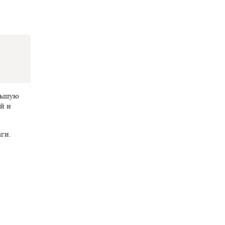
ольшую
й и
ги.