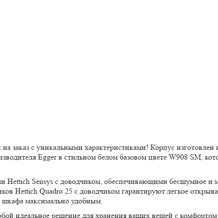
а заказ с уникальными характеристиками! Корпус изготовлен 
зводителя Egger в стильном белом базовом цвете W908 SM, ко
 Hettich Sensys с доводчиком, обеспечивающими бесшумное и 
ов Hettich Quadro 25 с доводчиком гарантируют легкое открыв
е шкафа максимально удобным.
бой идеальное решение для хранения ваших вещей с комфортом