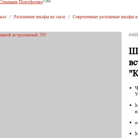
Спальни
Портфолио
каз
/
Распашные шкафы на заказ
/
Современные распашные шкафы на
#40
Ш
в
"К
Ч
У
М
п
о
М