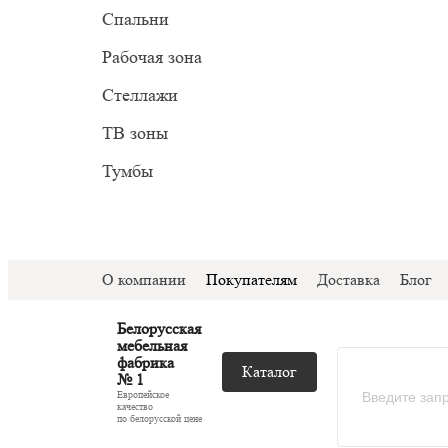
Прован
Миним
Спальни
С подс
Модер
Рабочая зона
С ТВ з
Стеллажи
Со сте
ТВ зоны
Тумбы
О компании
Покупателям
Доставка
Блог
Белорусская
мебельная
фабрика
Каталог
№ 1
Европейское
качество
по белорусской цене