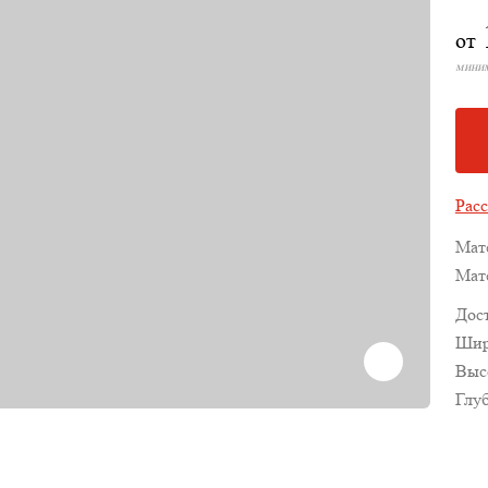
от
миним
Расс
Мат
Мат
Дос
Шир
Выс
Глу