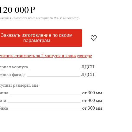
120 000
₽
альная стоимость комплектации 50 000 ₽ за пог/метр
Заказать изготовление по своим
параметрам
читать стоимость за 2 минуты в калькуляторе
ериал корпуса
ЛДСП
ериал фасада
ЛДСП
тупны размеры, мм
ина
от 300 мм
ота
от 300 мм
бина
от 300 мм