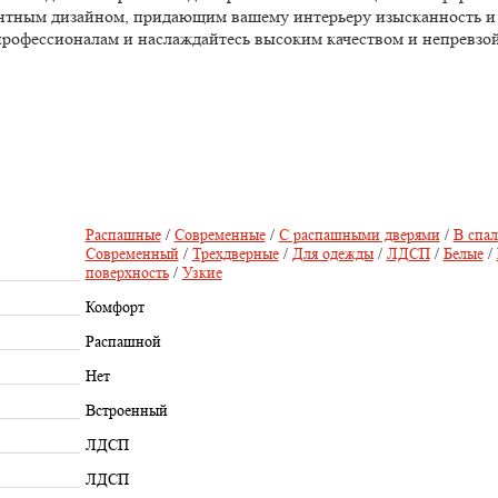
гантным дизайном, придающим вашему интерьеру изысканность и
з профессионалам и наслаждайтесь высоким качеством и непревз
Распашные
/
Современные
/
С распашными дверями
/
В спа
Современный
/
Трехдверные
/
Для одежды
/
ЛДСП
/
Белые
/
поверхность
/
Узкие
Комфорт
Распашной
Нет
Встроенный
ЛДСП
ЛДСП