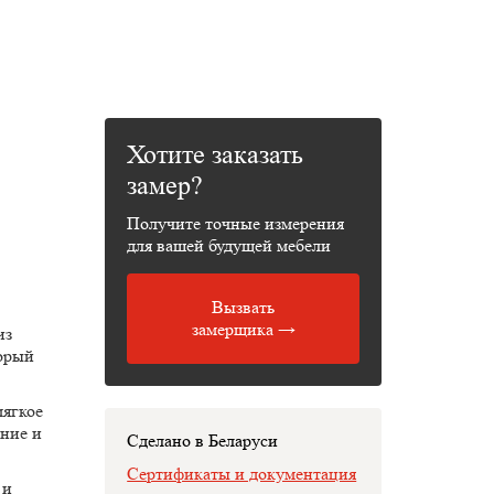
Хотите заказать
замер?
Получите точные измерения
для вашей будущей мебели
Вызвать
замерщика →
из
торый
мягкое
ание и
Сделано в Беларуси
Сертификаты и документация
 и