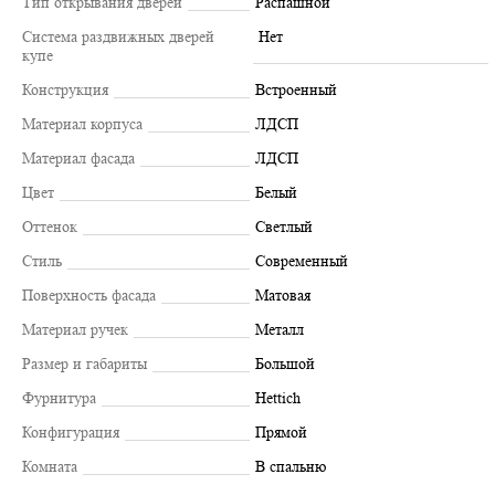
Тип открывания дверей
Распашной
Система раздвижных дверей
Нет
купе
Конструкция
Встроенный
Материал корпуса
ЛДСП
Материал фасада
ЛДСП
Цвет
Белый
Оттенок
Светлый
Стиль
Современный
Поверхность фасада
Матовая
Материал ручек
Металл
Размер и габариты
Большой
Фурнитура
Hettich
Конфигурация
Прямой
Комната
В спальню