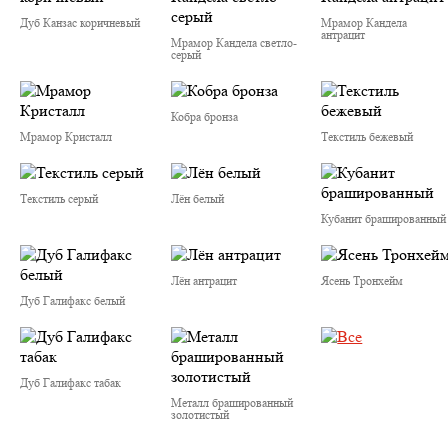
Дуб Канзас коричневый
Мрамор Кандела
антрацит
Мрамор Кандела cветло-
серый
Кобра бронза
Мрамор Кристалл
Текстиль бежевый
Текстиль серый
Лён белый
Кубанит брашированный
Лён антрацит
Ясень Тронхейм
Дуб Галифакс белый
Дуб Галифакс табак
Металл брашированный
золотистый