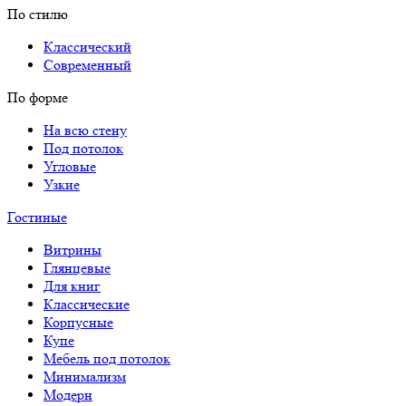
По стилю
Классический
Современный
По форме
На всю стену
Под потолок
Угловые
Узкие
Гостиные
Витрины
Глянцевые
Для книг
Классические
Корпусные
Купе
Мебель под потолок
Минимализм
Модерн