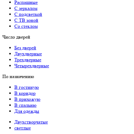
Распашные
С зеркалом
С подсветкой
С ТВ зоной
Со стеклом
Число дверей
Без дверей
Двухдверные
Трехдверные
Четырехдверные
По назначению
В гостиную
В коридор
В прихожую
В спальню
Для одежды
Двухстворчатые
светлые