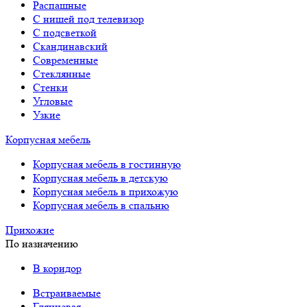
Распашные
С нишей под телевизор
С подсветкой
Скандинавский
Современные
Стеклянные
Стенки
Угловые
Узкие
Корпусная мебель
Корпусная мебель в гостинную
Корпусная мебель в детскую
Корпусная мебель в прихожую
Корпусная мебель в спальню
Прихожие
По назначению
В коридор
Встраиваемые
Глянцевая