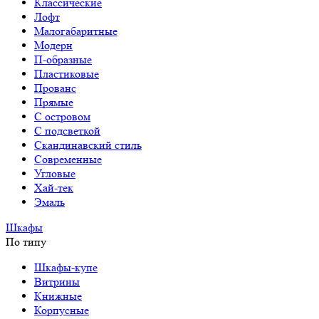
Классические
Лофт
Малогабаритные
Модерн
П-образные
Пластиковые
Прованс
Прямые
С островом
С подсветкой
Скандинавский стиль
Современные
Угловые
Хай-тек
Эмаль
Шкафы
По типу
Шкафы-купе
Витрины
Книжные
Корпусные