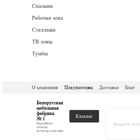
Прован
Миним
Спальни
С подс
Модер
Рабочая зона
С ТВ з
Стеллажи
Со сте
ТВ зоны
Тумбы
О компании
Покупателям
Доставка
Блог
Белорусская
мебельная
фабрика
Каталог
№ 1
Европейское
качество
по белорусской цене