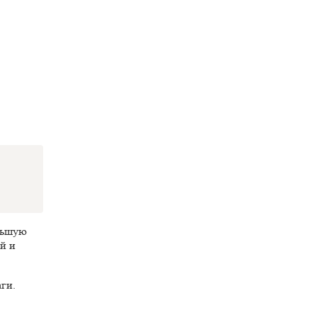
ольшую
й и
ги.