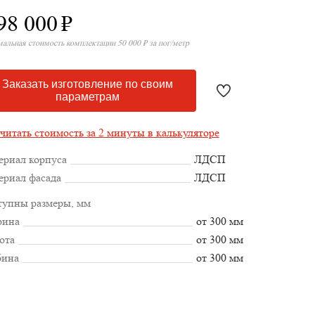
98 000
₽
альная стоимость комплектации 50 000 ₽ за пог/метр
Заказать изготовление по своим
параметрам
читать стоимость за 2 минуты в калькуляторе
ериал корпуса
ЛДСП
ериал фасада
ЛДСП
тупны размеры, мм
ина
от 300 мм
ота
от 300 мм
бина
от 300 мм