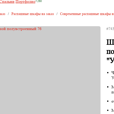
Спальни
Портфолио
каз
/
Распашные шкафы на заказ
/
Современные распашные шкафы на
#74
Ш
п
"У
Ч
У
М
п
о
М