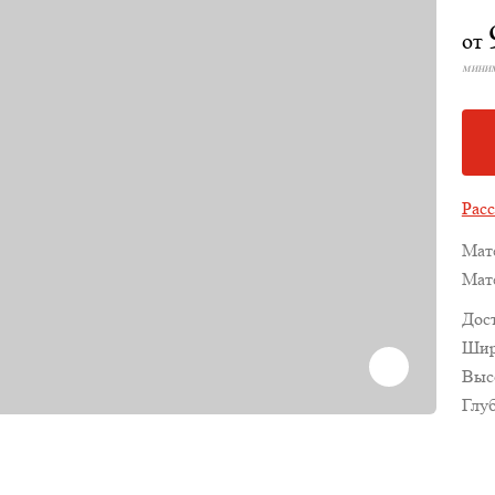
от
миним
Расс
Мат
Мат
Дос
Шир
Выс
Глу