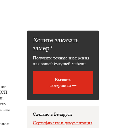
Хотите заказать
замер?
Получите точные измерения
для вашей будущей мебели
Вызвать
замерщика →
ное
ЛДСП
и.
тку
ь вас
Сделано в Беларуси
Сертификаты и документация
евном