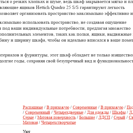
ься о резких хлопках и шуме, ведь шкаф закрывается мягко и пл
ляющие ящиков Hettich Quadro 25 S/S гарантируют легкость
зволяет организовать пространство максимально эффективно и
ксимально использовать пространство, не создавая ощущение
н под ваши индивидуальные потребности, предлагая множество
дополнительных элементов, таких как полки, ящики, выдвижные
убину и ширину шкафа, чтобы он идеально вписался в ваше пом
ериалов и фурнитуры, этот шкаф обладает не только изящество
олгие годы, сохраняя свой безупречный вид и функциональност
Распашные
/
В прихожую
/
Современные
/
В прихожую
/
Под
/
Современный
/
Четырехдверные
/
Для одежды
/
Шкафы
/
Л
Серые
/
Матовая поверхность
/
Большие
/
ЛДСП
/
Серый
/
С
Матовая
/
Четырехстворчатые
Уют