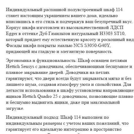
Индивидуальный распашной полувстроенный шкаф 114
станет настоящим украшением вашего дома, идеально
вписавшись в его стиль и подчеркнув ваш безупречный вкус.
Корпус шкафа изготовлен из высококачественной ЛДСП
Egger в оттенке Дуб Гамильтон натуральный H3303 ST10,
который придает ему естественную красоту и роскошный вид
Фасады шкафа покрыты эмалью NCS S3050-G40Y,
придающей им гладкую и элегантную поверхность.
Эргономика и функциональность:
Шкаф оснащен петлями
Hettich Sensys с доводчиком, обеспечивающими бесшумное и
плавное закрывание дверей. Доводчики на петлях
гарантируют, что двери всегда будут закрываться мягко и без
лишнего шума, создавая атмосферу уюта и спокойствия. Для
легкости использования в шкафу установлены направляющие
ящиков Hettich Quadro 25 с доводчиком, позволяющие плавно
и бесшумно выдвигать ящики, даже при максимальной
загрузке.
Индивидуальный подход:
Шкаф 114 выполнен по
индивидуальным размерам с учетом ваших пожеланий, что
гарантирует его идеальную интеграцию в пространство