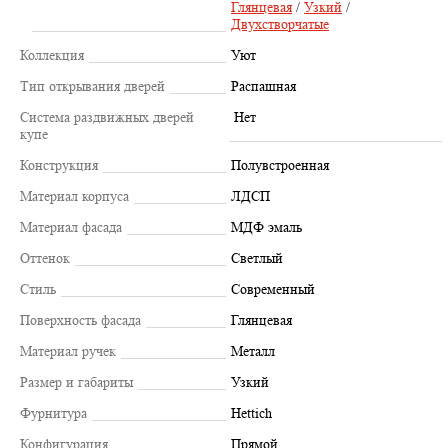
Глянцевая
/
Узкий
/
Двухстворчатые
Коллекция
Уют
Тип открывания дверей
Распашная
Система раздвижных дверей
Нет
купе
Конструкция
Полувстроенная
Материал корпуса
ЛДСП
Материал фасада
МДФ эмаль
Оттенок
Светлый
Стиль
Современный
Поверхность фасада
Глянцевая
Материал ручек
Металл
Размер и габариты
Узкий
Фурнитура
Hettich
Конфигурация
Прямой