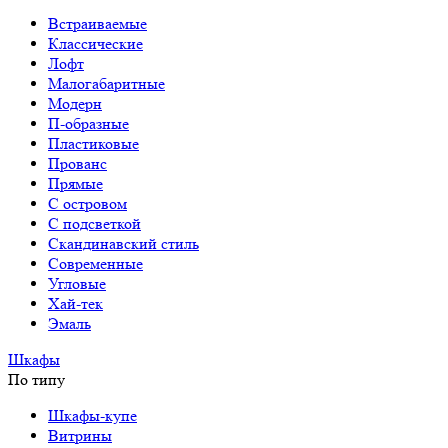
Встраиваемые
Классические
Лофт
Малогабаритные
Модерн
П-образные
Пластиковые
Прованс
Прямые
С островом
С подсветкой
Скандинавский стиль
Современные
Угловые
Хай-тек
Эмаль
Шкафы
По типу
Шкафы-купе
Витрины