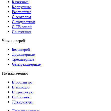
Книжные
Корпусные
Распашные
С зеркалом
С подсветкой
С ТВ зоной
Со стеклом
Число дверей
Без дверей
Двухдверные
Трехдверные
Четырехдверные
По назначению
В гостиную
В коридор
В прихожую
В спальню
Для одежды
Двухстворчатые