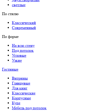
светлые
По стилю
Классический
Современный
По форме
На всю стену
Под потолок
Угловые
Узкие
Гостиные
Витрины
Глянцевые
Для книг
Классические
Корпусные
Купе
Мебель под потолок