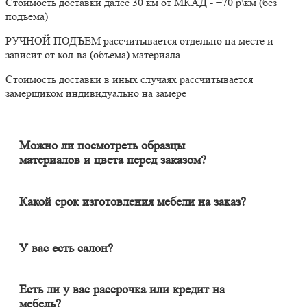
Стоимость доставки далее 30 км от МКАД - +70 р\км (без
подъема)
РУЧНОЙ ПОДЪЕМ рассчитывается отдельно на месте и
зависит от кол-ва (объема) материала
Стоимость доставки в иных случаях рассчитывается
замерщиком индивидуально на замере
Можно ли посмотреть образцы
материалов и цвета перед заказом?
Конечно. Менеджер-замерщик бесплатно приедет к Вам на
адрес с полным пакетом образцов материалов. Вы сможете на
месте в собственном освещении увидеть, как будут выглядеть
Какой срок изготовления мебели на заказ?
материалы и подобрать наиболее подходящий.
Срок изготовления мебели индивидуален и зависит от
сложности изделия. Он может составлять от 20 до 60 дней. В
среднем цикл производства большей части изделий составляет
У вас есть салон?
порядка 30 дней.
Наличие салона не гарантирует качество изделия. У нас
удаленный формат работы, и мы в этом одна из лучших
Есть ли у вас рассрочка или кредит на
компаний в Москве и области. Мебель вся индивидуальная (не
мебель?
серийная), поэтому свой шкаф вы сможете увидеть только