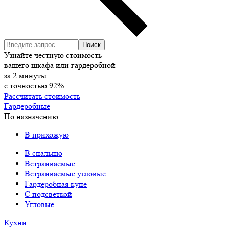
Узнайте честную стоимость
вашего шкафа или гардеробной
за
2
минуты
с точностью
92%
Рассчитать стоимость
Гардеробные
По назначению
В прихожую
В спальню
Встраиваемые
Встраиваемые угловые
Гардеробная купе
С подсветкой
Угловые
Кухни