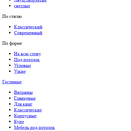
светлые
По стилю
Классический
Современный
По форме
На всю стену
Под потолок
Угловые
Узкие
Гостиные
Витрины
Глянцевые
Для книг
Классические
Корпусные
Купе
Мебель под потолок