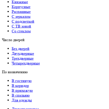
Книжные
Корпусные
Распашные
С зеркалом
С подсветкой
С ТВ зоной
Со стеклом
Число дверей
Без дверей
Двухдверные
Трехдверные
Четырехдверные
По назначению
В гостиную
В коридор
В прихожую
В спальню
Для одежды
Двухстворчатые