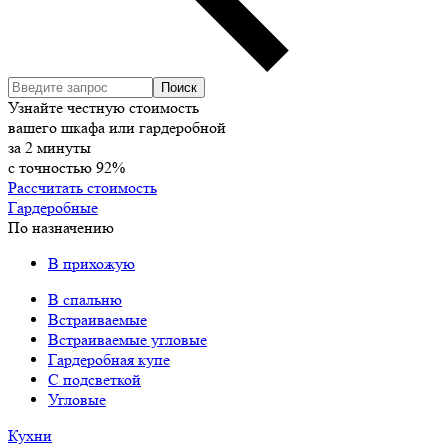
Узнайте честную стоимость
вашего шкафа или гардеробной
за
2
минуты
с точностью
92%
Рассчитать стоимость
Гардеробные
По назначению
В прихожую
В спальню
Встраиваемые
Встраиваемые угловые
Гардеробная купе
С подсветкой
Угловые
Кухни