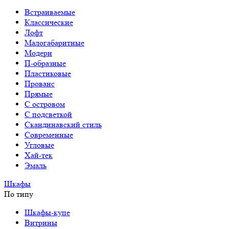
Встраиваемые
Классические
Лофт
Малогабаритные
Модерн
П-образные
Пластиковые
Прованс
Прямые
С островом
С подсветкой
Скандинавский стиль
Современные
Угловые
Хай-тек
Эмаль
Шкафы
По типу
Шкафы-купе
Витрины