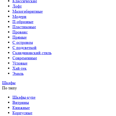
Классические
Лофт
Малогабаритные
Модерн
П-образные
Пластиковые
Прованс
Прямые
С островом
С подсветкой
Скандинавский стиль
Современные
Угловые
Хай-тек
Эмаль
Шкафы
По типу
Шкафы-купе
Витрины
Книжные
Корпусные