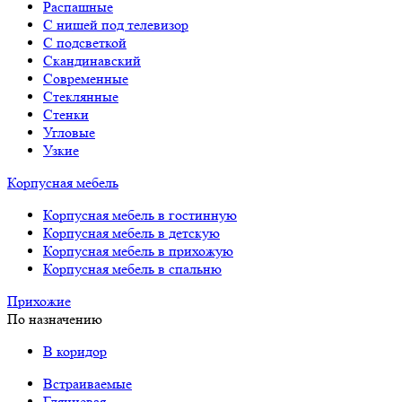
Распашные
С нишей под телевизор
С подсветкой
Скандинавский
Современные
Стеклянные
Стенки
Угловые
Узкие
Корпусная мебель
Корпусная мебель в гостинную
Корпусная мебель в детскую
Корпусная мебель в прихожую
Корпусная мебель в спальню
Прихожие
По назначению
В коридор
Встраиваемые
Глянцевая