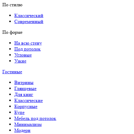
По стилю
Классический
Современный
По форме
На всю стену
Под потолок
Угловые
Узкие
Гостиные
Витрины
Глянцевые
Для книг
Классические
Корпусные
Купе
Мебель под потолок
Минимализм
Модерн