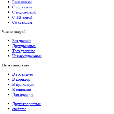
Распашные
С зеркалом
С подсветкой
С ТВ зоной
Со стеклом
Число дверей
Без дверей
Двухдверные
Трехдверные
Четырехдверные
По назначению
В гостиную
В коридор
В прихожую
В спальню
Для одежды
Двухстворчатые
светлые