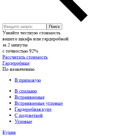
Узнайте честную стоимость
вашего шкафа или гардеробной
за
2
минуты
с точностью
92%
Рассчитать стоимость
Гардеробные
По назначению
В прихожую
В спальню
Встраиваемые
Встраиваемые угловые
Гардеробная купе
С подсветкой
Угловые
Кухни