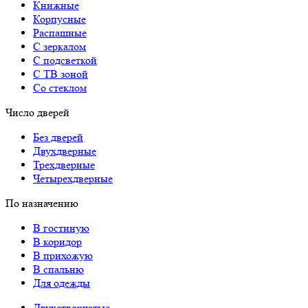
Книжные
Корпусные
Распашные
С зеркалом
С подсветкой
С ТВ зоной
Со стеклом
Число дверей
Без дверей
Двухдверные
Трехдверные
Четырехдверные
По назначению
В гостиную
В коридор
В прихожую
В спальню
Для одежды
Двухстворчатые