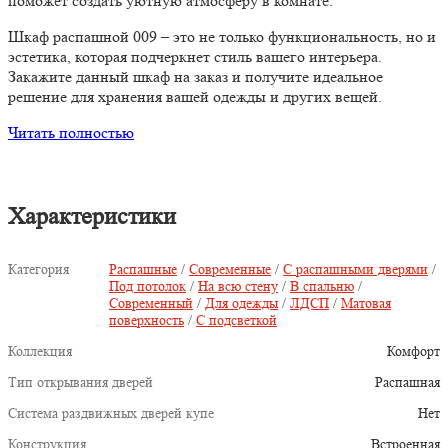
поможет создать уютную атмосферу в комнате.
Шкаф распашной 009 – это не только функциональность, но и
эстетика, которая подчеркнет стиль вашего интерьера.
Закажите данный шкаф на заказ и получите идеальное
решение для хранения вашей одежды и других вещей.
Читать полностью
Характеристики
Категория
Распашные
/
Современные
/
С распашными дверями
/
Под потолок
/
На всю стену
/
В спальню
/
Современный
/
Для одежды
/
ЛДСП
/
Матовая
поверхность
/
С подсветкой
Коллекция
Комфорт
Тип открывания дверей
Распашная
Система раздвижных дверей купе
Нет
Конструкция
Встроенная