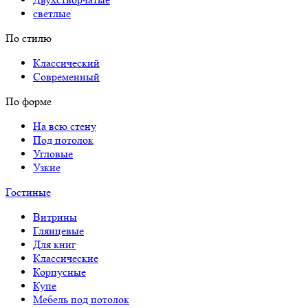
светлые
По стилю
Классический
Современный
По форме
На всю стену
Под потолок
Угловые
Узкие
Гостиные
Витрины
Глянцевые
Для книг
Классические
Корпусные
Купе
Мебель под потолок