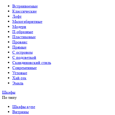
Встраиваемые
Классические
Лофт
Малогабаритные
Модерн
П-образные
Пластиковые
Прованс
Прямые
С островом
С подсветкой
Скандинавский стиль
Современные
Угловые
Хай-тек
Эмаль
Шкафы
По типу
Шкафы-купе
Витрины