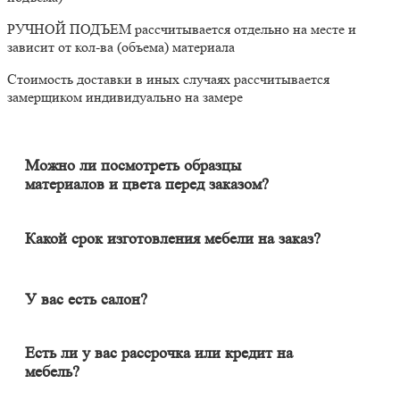
РУЧНОЙ ПОДЪЕМ рассчитывается отдельно на месте и
зависит от кол-ва (объема) материала
Стоимость доставки в иных случаях рассчитывается
замерщиком индивидуально на замере
Можно ли посмотреть образцы
материалов и цвета перед заказом?
Конечно. Менеджер-замерщик бесплатно приедет к Вам на
адрес с полным пакетом образцов материалов. Вы сможете на
месте в собственном освещении увидеть, как будут выглядеть
Какой срок изготовления мебели на заказ?
материалы и подобрать наиболее подходящий.
Срок изготовления мебели индивидуален и зависит от
сложности изделия. Он может составлять от 20 до 60 дней. В
среднем цикл производства большей части изделий составляет
У вас есть салон?
порядка 30 дней.
Наличие салона не гарантирует качество изделия. У нас
удаленный формат работы, и мы в этом одна из лучших
Есть ли у вас рассрочка или кредит на
компаний в Москве и области. Мебель вся индивидуальная (не
мебель?
серийная), поэтому свой шкаф вы сможете увидеть только
Да, есть банковская рассрочка на срок до 12 месяцев. После
после монтажа. Всё, что Вы увидите в салоне - установлено в