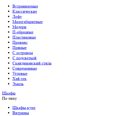
Встраиваемые
Классические
Лофт
Малогабаритные
Модерн
П-образные
Пластиковые
Прованс
Прямые
С островом
С подсветкой
Скандинавский стиль
Современные
Угловые
Хай-тек
Эмаль
Шкафы
По типу
Шкафы-купе
Витрины