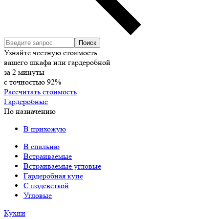
Узнайте честную стоимость
вашего шкафа или гардеробной
за
2
минуты
с точностью
92%
Рассчитать стоимость
Гардеробные
По назначению
В прихожую
В спальню
Встраиваемые
Встраиваемые угловые
Гардеробная купе
С подсветкой
Угловые
Кухни