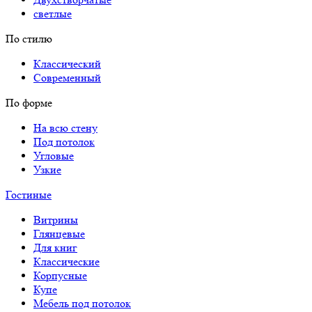
светлые
По стилю
Классический
Современный
По форме
На всю стену
Под потолок
Угловые
Узкие
Гостиные
Витрины
Глянцевые
Для книг
Классические
Корпусные
Купе
Мебель под потолок