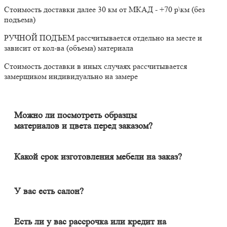
Стоимость доставки далее 30 км от МКАД - +70 р\км (без
подъема)
РУЧНОЙ ПОДЪЕМ рассчитывается отдельно на месте и
зависит от кол-ва (объема) материала
Стоимость доставки в иных случаях рассчитывается
замерщиком индивидуально на замере
Можно ли посмотреть образцы
материалов и цвета перед заказом?
Конечно. Менеджер-замерщик бесплатно приедет к Вам на
адрес с полным пакетом образцов материалов. Вы сможете на
месте в собственном освещении увидеть, как будут выглядеть
Какой срок изготовления мебели на заказ?
материалы и подобрать наиболее подходящий.
Срок изготовления мебели индивидуален и зависит от
сложности изделия. Он может составлять от 20 до 60 дней. В
среднем цикл производства большей части изделий составляет
У вас есть салон?
порядка 30 дней.
Наличие салона не гарантирует качество изделия. У нас
удаленный формат работы, и мы в этом одна из лучших
Есть ли у вас рассрочка или кредит на
компаний в Москве и области. Мебель вся индивидуальная (не