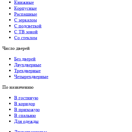
Книжные
Корпусные
Распашные
С зеркалом
С подсветкой
С ТВ зоной
Со стеклом
Число дверей
Без дверей
Двухдверные
Трехдверные
Четырехдверные
По назначению
В гостиную
В коридор
В прихожую
В спальню
Для одежды
Двухстворчатые