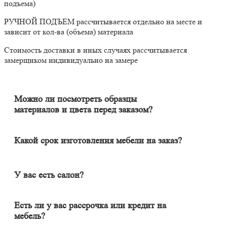
подъема)
РУЧНОЙ ПОДЪЕМ рассчитывается отдельно на месте и
зависит от кол-ва (объема) материала
Стоимость доставки в иных случаях рассчитывается
замерщиком индивидуально на замере
Можно ли посмотреть образцы
материалов и цвета перед заказом?
Конечно. Менеджер-замерщик бесплатно приедет к Вам на
адрес с полным пакетом образцов материалов. Вы сможете на
месте в собственном освещении увидеть, как будут выглядеть
Какой срок изготовления мебели на заказ?
материалы и подобрать наиболее подходящий.
Срок изготовления мебели индивидуален и зависит от
сложности изделия. Он может составлять от 20 до 60 дней. В
среднем цикл производства большей части изделий составляет
У вас есть салон?
порядка 30 дней.
Наличие салона не гарантирует качество изделия. У нас
удаленный формат работы, и мы в этом одна из лучших
Есть ли у вас рассрочка или кредит на
компаний в Москве и области. Мебель вся индивидуальная (не
мебель?
серийная), поэтому свой шкаф вы сможете увидеть только
Да, есть банковская рассрочка на срок до 12 месяцев. После