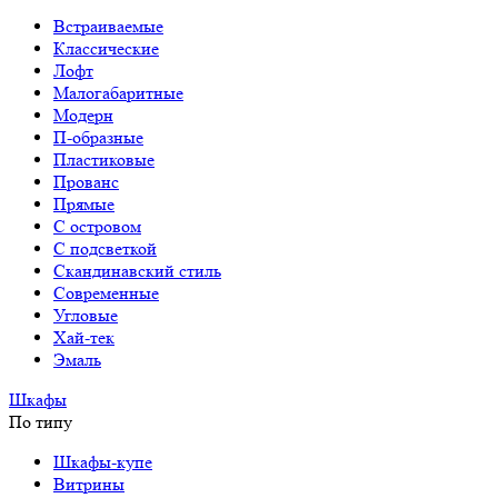
Встраиваемые
Классические
Лофт
Малогабаритные
Модерн
П-образные
Пластиковые
Прованс
Прямые
С островом
С подсветкой
Скандинавский стиль
Современные
Угловые
Хай-тек
Эмаль
Шкафы
По типу
Шкафы-купе
Витрины