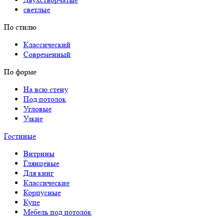
светлые
По стилю
Классический
Современный
По форме
На всю стену
Под потолок
Угловые
Узкие
Гостиные
Витрины
Глянцевые
Для книг
Классические
Корпусные
Купе
Мебель под потолок