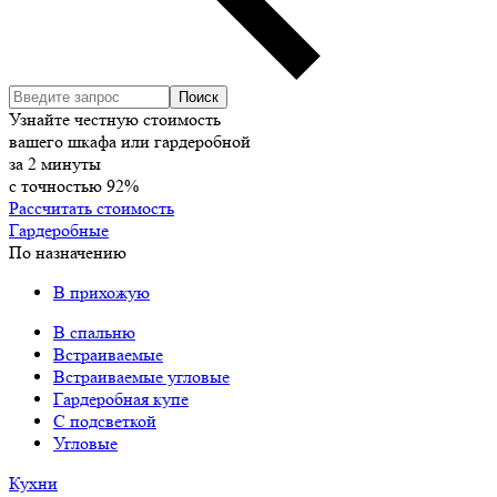
Узнайте честную стоимость
вашего шкафа или гардеробной
за
2
минуты
с точностью
92%
Рассчитать стоимость
Гардеробные
По назначению
В прихожую
В спальню
Встраиваемые
Встраиваемые угловые
Гардеробная купе
С подсветкой
Угловые
Кухни