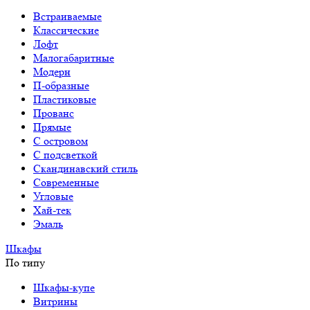
Встраиваемые
Классические
Лофт
Малогабаритные
Модерн
П-образные
Пластиковые
Прованс
Прямые
С островом
С подсветкой
Скандинавский стиль
Современные
Угловые
Хай-тек
Эмаль
Шкафы
По типу
Шкафы-купе
Витрины