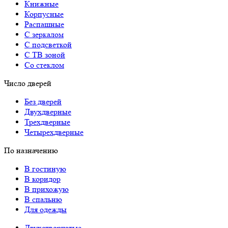
Книжные
Корпусные
Распашные
С зеркалом
С подсветкой
С ТВ зоной
Со стеклом
Число дверей
Без дверей
Двухдверные
Трехдверные
Четырехдверные
По назначению
В гостиную
В коридор
В прихожую
В спальню
Для одежды
Двухстворчатые