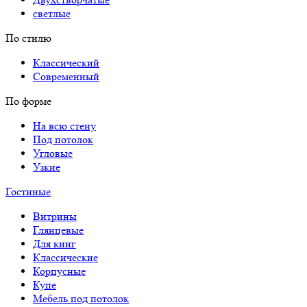
светлые
По стилю
Классический
Современный
По форме
На всю стену
Под потолок
Угловые
Узкие
Гостиные
Витрины
Глянцевые
Для книг
Классические
Корпусные
Купе
Мебель под потолок