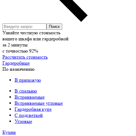
Узнайте честную стоимость
вашего шкафа или гардеробной
за
2
минуты
с точностью
92%
Рассчитать стоимость
Гардеробные
По назначению
В прихожую
В спальню
Встраиваемые
Встраиваемые угловые
Гардеробная купе
С подсветкой
Угловые
Кухни