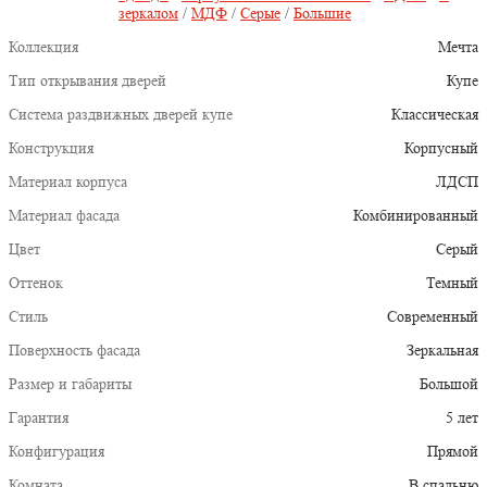
зеркалом
/
МДФ
/
Серые
/
Большие
Коллекция
Мечта
Тип открывания дверей
Купе
Система раздвижных дверей купе
Классическая
Конструкция
Корпусный
Материал корпуса
ЛДСП
Материал фасада
Комбинированный
Цвет
Серый
Оттенок
Темный
Стиль
Современный
Поверхность фасада
Зеркальная
Размер и габариты
Большой
Гарантия
5 лет
Конфигурация
Прямой
Комната
В спальню