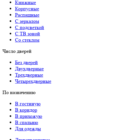
Книжные
Корпусные
Распашные
С зеркалом
С подсветкой
С ТВ зоной
Со стеклом
Число дверей
Без дверей
Двухдверные
Трехдверные
Четырехдверные
По назначению
В гостиную
В коридор
В прихожую
В спальню
Для одежды
Двухстворчатые