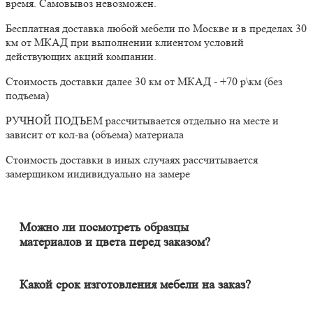
время. Самовывоз невозможен.
Бесплатная доставка любой мебели по Москве и в пределах 30
км от МКАД при выполнении клиентом условий
действующих акций компании.
Стоимость доставки далее 30 км от МКАД - +70 р\км (без
подъема)
РУЧНОЙ ПОДЪЕМ рассчитывается отдельно на месте и
зависит от кол-ва (объема) материала
Стоимость доставки в иных случаях рассчитывается
замерщиком индивидуально на замере
Можно ли посмотреть образцы
материалов и цвета перед заказом?
Конечно. Менеджер-замерщик бесплатно приедет к Вам на
адрес с полным пакетом образцов материалов. Вы сможете на
месте в собственном освещении увидеть, как будут выглядеть
Какой срок изготовления мебели на заказ?
материалы и подобрать наиболее подходящий.
Срок изготовления мебели индивидуален и зависит от