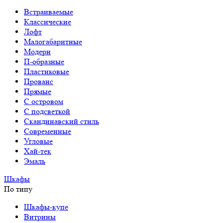
Встраиваемые
Классические
Лофт
Малогабаритные
Модерн
П-образные
Пластиковые
Прованс
Прямые
С островом
С подсветкой
Скандинавский стиль
Современные
Угловые
Хай-тек
Эмаль
Шкафы
По типу
Шкафы-купе
Витрины