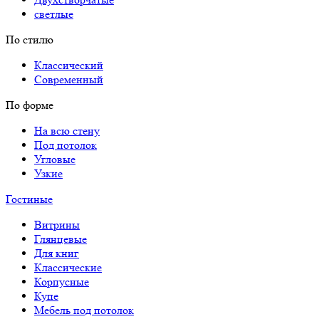
светлые
По стилю
Классический
Современный
По форме
На всю стену
Под потолок
Угловые
Узкие
Гостиные
Витрины
Глянцевые
Для книг
Классические
Корпусные
Купе
Мебель под потолок