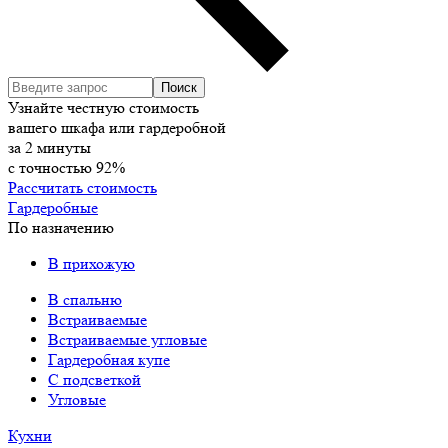
Узнайте честную стоимость
вашего шкафа или гардеробной
за
2
минуты
с точностью
92%
Рассчитать стоимость
Гардеробные
По назначению
В прихожую
В спальню
Встраиваемые
Встраиваемые угловые
Гардеробная купе
С подсветкой
Угловые
Кухни