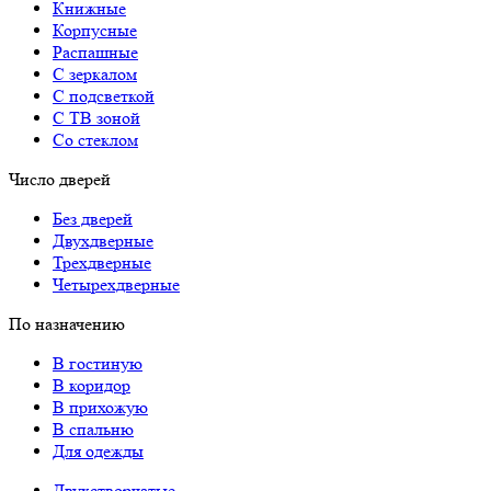
Книжные
Корпусные
Распашные
С зеркалом
С подсветкой
С ТВ зоной
Со стеклом
Число дверей
Без дверей
Двухдверные
Трехдверные
Четырехдверные
По назначению
В гостиную
В коридор
В прихожую
В спальню
Для одежды
Двухстворчатые