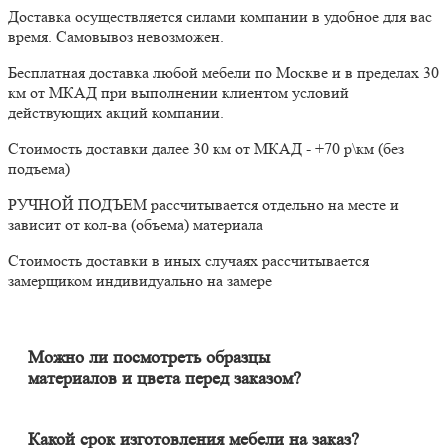
Доставка осуществляется силами компании в удобное для вас
время. Самовывоз невозможен.
Бесплатная доставка любой мебели по Москве и в пределах 30
км от МКАД при выполнении клиентом условий
действующих акций компании.
Стоимость доставки далее 30 км от МКАД - +70 р\км (без
подъема)
РУЧНОЙ ПОДЪЕМ рассчитывается отдельно на месте и
зависит от кол-ва (объема) материала
Стоимость доставки в иных случаях рассчитывается
замерщиком индивидуально на замере
Можно ли посмотреть образцы
материалов и цвета перед заказом?
Конечно. Менеджер-замерщик бесплатно приедет к Вам на
адрес с полным пакетом образцов материалов. Вы сможете на
месте в собственном освещении увидеть, как будут выглядеть
Какой срок изготовления мебели на заказ?