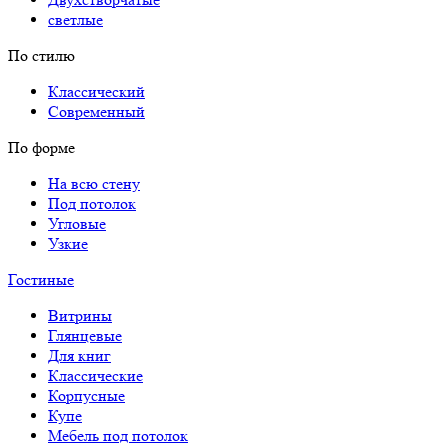
светлые
По стилю
Классический
Современный
По форме
На всю стену
Под потолок
Угловые
Узкие
Гостиные
Витрины
Глянцевые
Для книг
Классические
Корпусные
Купе
Мебель под потолок