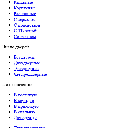
Книжные
Корпусные
Распашные
С зеркалом
С подсветкой
С ТВ зоной
Со стеклом
Число дверей
Без дверей
Двухдверные
Трехдверные
Четырехдверные
По назначению
В гостиную
В коридор
В прихожую
В спальню
Для одежды
Двухстворчатые