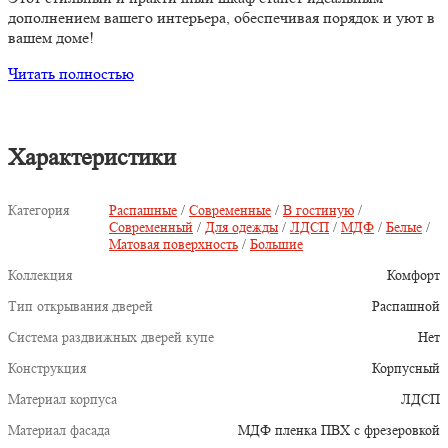
дополнением вашего интерьера, обеспечивая порядок и уют в
вашем доме!
Читать полностью
Характеристики
Категория
Распашные
/
Современные
/
В гостиную
/
Современный
/
Для одежды
/
ЛДСП
/
МДФ
/
Белые
/
Матовая поверхность
/
Большие
Коллекция
Комфорт
Тип открывания дверей
Распашной
Система раздвижных дверей купе
Нет
Конструкция
Корпусный
Материал корпуса
ЛДСП
Материал фасада
МДФ пленка ПВХ с фрезеровкой