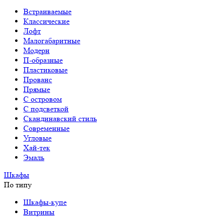
Встраиваемые
Классические
Лофт
Малогабаритные
Модерн
П-образные
Пластиковые
Прованс
Прямые
С островом
С подсветкой
Скандинавский стиль
Современные
Угловые
Хай-тек
Эмаль
Шкафы
По типу
Шкафы-купе
Витрины