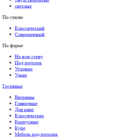
светлые
По стилю
Классический
Современный
По форме
На всю стену
Под потолок
Угловые
Узкие
Гостиные
Витрины
Глянцевые
Для книг
Классические
Корпусные
Купе
Мебель под потолок