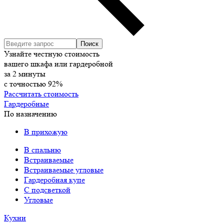
Узнайте честную стоимость
вашего шкафа или гардеробной
за
2
минуты
с точностью
92%
Рассчитать стоимость
Гардеробные
По назначению
В прихожую
В спальню
Встраиваемые
Встраиваемые угловые
Гардеробная купе
С подсветкой
Угловые
Кухни