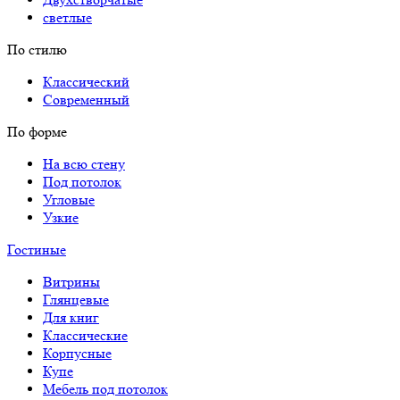
светлые
По стилю
Классический
Современный
По форме
На всю стену
Под потолок
Угловые
Узкие
Гостиные
Витрины
Глянцевые
Для книг
Классические
Корпусные
Купе
Мебель под потолок