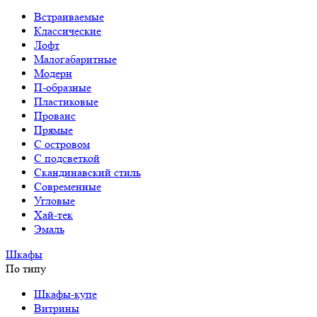
Встраиваемые
Классические
Лофт
Малогабаритные
Модерн
П-образные
Пластиковые
Прованс
Прямые
С островом
С подсветкой
Скандинавский стиль
Современные
Угловые
Хай-тек
Эмаль
Шкафы
По типу
Шкафы-купе
Витрины