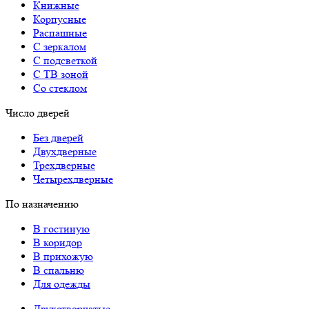
Книжные
Корпусные
Распашные
С зеркалом
С подсветкой
С ТВ зоной
Со стеклом
Число дверей
Без дверей
Двухдверные
Трехдверные
Четырехдверные
По назначению
В гостиную
В коридор
В прихожую
В спальню
Для одежды
Двухстворчатые