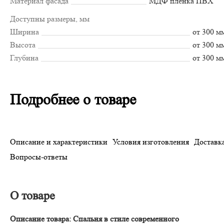
Материал фасада
МДФ пленка ПВХ
Доступны размеры, мм
Ширина
от 300 м
Высота
от 300 м
Глубина
от 300 м
Подробнее о товаре
Описание и характеристики
Условия изготовления
Доставка
Вопросы-ответы
О товаре
Описание товара: Спальня в стиле современного