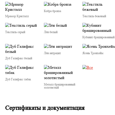
Кобра бронза
Мрамор Кристалл
Текстиль бежевый
Текстиль серый
Лён белый
Кубанит брашированный
Лён антрацит
Ясень Тронхейм
Дуб Галифакс белый
Дуб Галифакс табак
Металл брашированный
золотистый
Сертификаты и документация