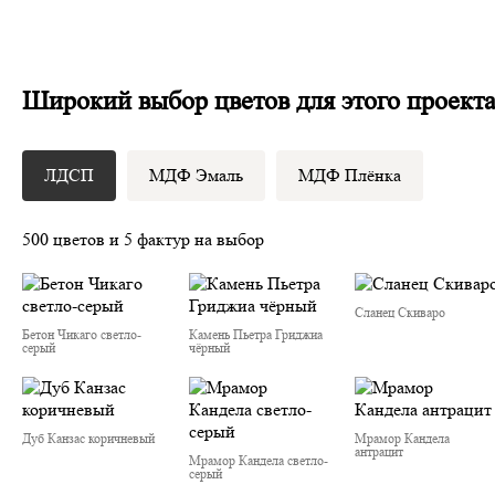
Широкий выбор цветов для этого проект
ЛДСП
МДФ Эмаль
МДФ Плёнка
500 цветов и 5 фактур на выбор
Сланец Скиваро
Бетон Чикаго светло-
Камень Пьетра Гриджиа
серый
чёрный
Дуб Канзас коричневый
Мрамор Кандела
антрацит
Мрамор Кандела cветло-
серый