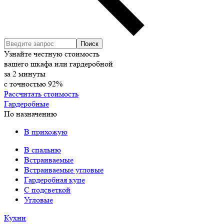
Узнайте честную стоимость
вашего шкафа или гардеробной
за
2
минуты
с точностью
92%
Рассчитать стоимость
Гардеробные
По назначению
В прихожую
В спальню
Встраиваемые
Встраиваемые угловые
Гардеробная купе
С подсветкой
Угловые
Кухни