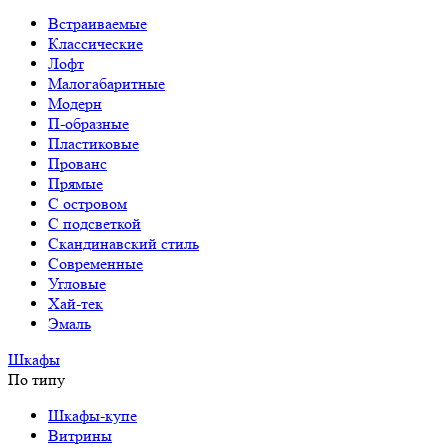
Встраиваемые
Классические
Лофт
Малогабаритные
Модерн
П-образные
Пластиковые
Прованс
Прямые
С островом
С подсветкой
Скандинавский стиль
Современные
Угловые
Хай-тек
Эмаль
Шкафы
По типу
Шкафы-купе
Витрины