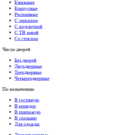
Книжные
Корпусные
Распашные
С зеркалом
С подсветкой
С ТВ зоной
Со стеклом
Число дверей
Без дверей
Двухдверные
Трехдверные
Четырехдверные
По назначению
В гостиную
В коридор
В прихожую
В спальню
Для одежды
Двухстворчатые