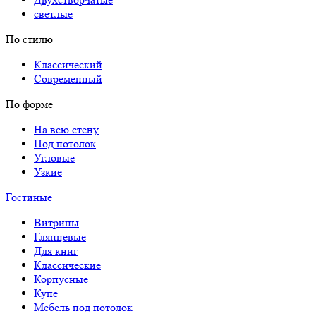
светлые
По стилю
Классический
Современный
По форме
На всю стену
Под потолок
Угловые
Узкие
Гостиные
Витрины
Глянцевые
Для книг
Классические
Корпусные
Купе
Мебель под потолок